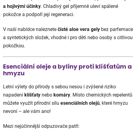
a hojivými účinky
. Chladivý gel příjemně uleví spálené
pokožce a podpoří její regeneraci.
V naší nabídce naleznete
čisté aloe vera gely
bez parfemace
a syntetických složek, vhodné i pro děti nebo osoby s citlivou
pokožkou.
Esenciální oleje a byliny proti klíšťatům a
hmyzu
Letní výlety do přírody s sebou nesou i zvýšené riziko
napadení
klíšťaty
nebo
komáry
. Místo chemických repelentů
můžete využít přírodní sílu
esenciálních olejů
, které hmyzu
nevoní – ale vám ano!
Mezi nejúčinnější odpuzovače patří: