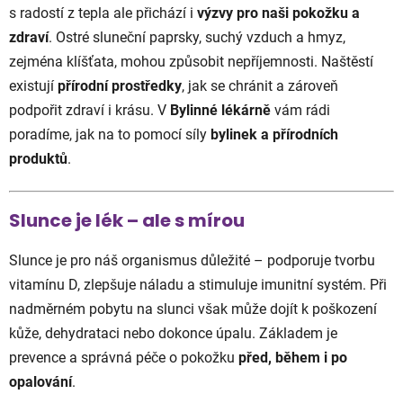
s radostí z tepla ale přichází i
výzvy pro naši pokožku a
zdraví
. Ostré sluneční paprsky, suchý vzduch a hmyz,
zejména klíšťata, mohou způsobit nepříjemnosti. Naštěstí
existují
přírodní prostředky
, jak se chránit a zároveň
podpořit zdraví i krásu. V
Bylinné lékárně
vám rádi
poradíme, jak na to pomocí síly
bylinek a přírodních
produktů
.
Slunce je lék – ale s mírou
Slunce je pro náš organismus důležité – podporuje tvorbu
vitamínu D, zlepšuje náladu a stimuluje imunitní systém. Při
nadměrném pobytu na slunci však může dojít k poškození
kůže, dehydrataci nebo dokonce úpalu. Základem je
prevence a správná péče o pokožku
před, během i po
opalování
.