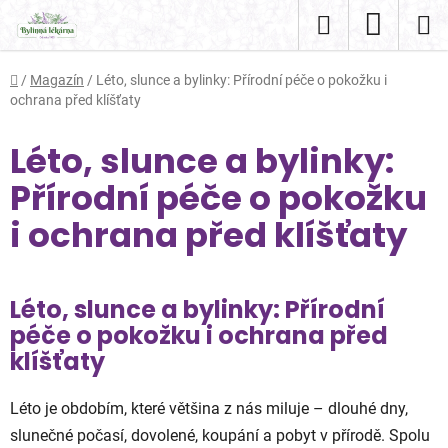
Přejít
Hledat
NÁKUP
na
obsah
KOŠÍK
Domů
/
Magazín
/
Léto, slunce a bylinky: Přírodní péče o pokožku i
ochrana před klíšťaty
Léto, slunce a bylinky:
Přírodní péče o pokožku
i ochrana před klíšťaty
Léto, slunce a bylinky: Přírodní
péče o pokožku i ochrana před
klíšťaty
Léto je obdobím, které většina z nás miluje – dlouhé dny,
slunečné počasí, dovolené, koupání a pobyt v přírodě. Spolu