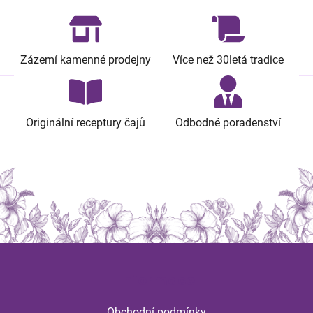
Zázemí kamenné prodejny
Více než 30letá tradice
Originální receptury čajů
Odbodné poradenství
Z
á
Informace
p
a
Obchodní podmínky