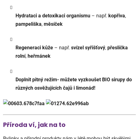
Hydrataci a detoxikaci organismu
– např.
kopřiva
,
pampeliška
,
měsíček
Regeneraci kůže
– např.
svízel syřišťový
,
přeslička
rolní
,
heřmánek
Doplnit pitný režim- můžete vyzkoušet BIO sirupy do
různých osvěžujících čajů i limonád!
Příroda ví, jak na to
Bylinky a přírodní produkty nám v létě mohou být skvělými