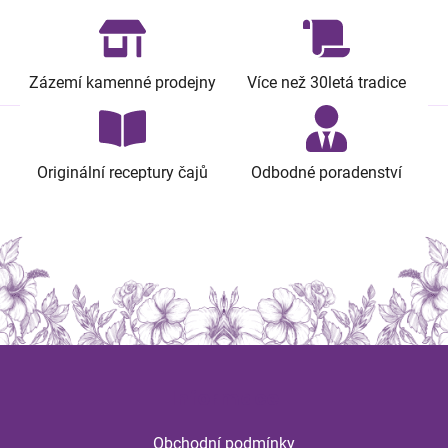
á
d
a
c
Zázemí kamenné prodejny
Více než 30letá tradice
í
p
r
v
Originální receptury čajů
Odbodné poradenství
k
y
v
ý
p
i
s
u
Z
á
Informace
p
a
Obchodní podmínky