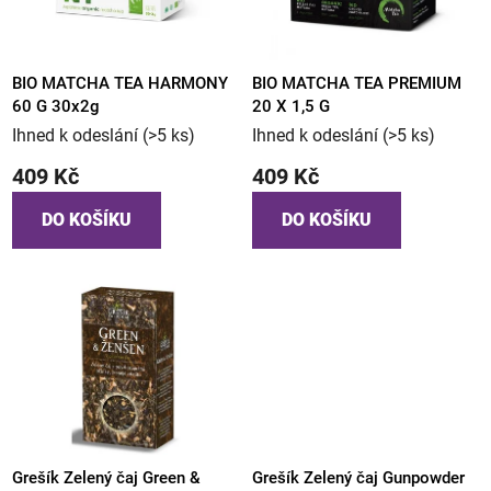
s
p
r
o
BIO MATCHA TEA HARMONY
BIO MATCHA TEA PREMIUM
60 G 30x2g
20 X 1,5 G
d
Ihned k odeslání
(>5 ks)
Ihned k odeslání
(>5 ks)
u
k
409 Kč
409 Kč
t
DO KOŠÍKU
DO KOŠÍKU
ů
Grešík Zelený čaj Green &
Grešík Zelený čaj Gunpowder