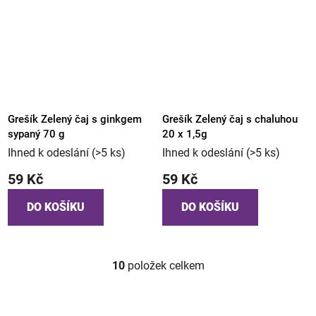
Grešík Zelený čaj s ginkgem
Grešík Zelený čaj s chaluhou
sypaný 70 g
20 x 1,5g
Ihned k odeslání
(>5 ks)
Ihned k odeslání
(>5 ks)
59 Kč
59 Kč
DO KOŠÍKU
DO KOŠÍKU
10
položek celkem
O
v
l