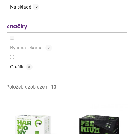
k
Na skladě
10
t
ů
Značky
Bylinná lékárna
0
Grešík
8
Položek k zobrazení:
10
V
ý
p
i