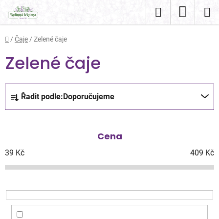
Přejít
Hledat
NÁKUP
na
obsah
KOŠÍK
Domů
/
Čaje
/
Zelené čaje
Zelené čaje
Ř
Řadit podle:
Doporučujeme
a
z
e
Cena
n
í
39
Kč
409
Kč
p
r
o
d
u