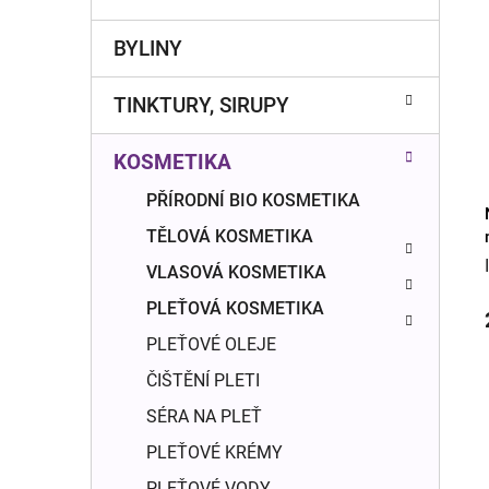
r
o
a
r
BYLINY
n
i
e
n
TINKTURY, SIRUPY
í
p
KOSMETIKA
a
n
PŘÍRODNÍ BIO KOSMETIKA
e
TĚLOVÁ KOSMETIKA
l
VLASOVÁ KOSMETIKA
PLEŤOVÁ KOSMETIKA
PLEŤOVÉ OLEJE
ČIŠTĚNÍ PLETI
SÉRA NA PLEŤ
PLEŤOVÉ KRÉMY
PLEŤOVÉ VODY