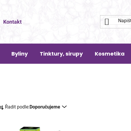
Kontakt
Byliny
Tinktury, sirupy
Kosmetika
Ř
Řadit podle:
Doporučujeme
a
z
e