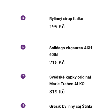
Bylinný sirup Italka
199 Kč
Solidago virgaurea AKH
60tbl
215 Kč
Švédské kapky original
Marie Treben ALKO
819 Kč
Grešík Bylinný čaj Štíhlá