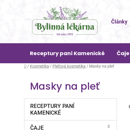
Přejít
na
obsah
Články
Receptury paní Kamenické
Čaje
Domů
/
Kosmetika
/
Pleťová kosmetika
/
Masky na pleť
Masky na pleť
P
K
Přeskočit
RECEPTURY PANÍ
a
o
kategorie
KAMENICKÉ
t
s
e
t
g
ČAJE