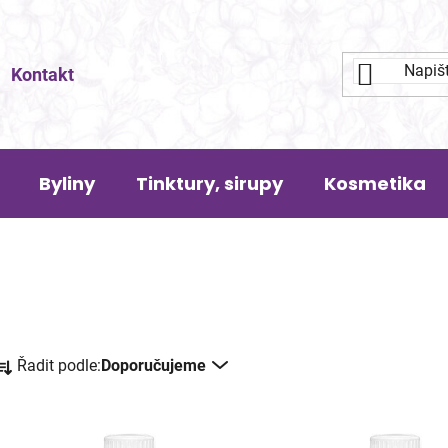
Kontakt
Byliny
Tinktury, sirupy
Kosmetika
Ř
Řadit podle:
Doporučujeme
a
z
e