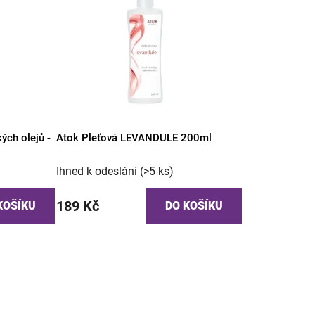
ých olejů -
Atok Pleťová LEVANDULE 200ml
Ihned k odeslání
(>5 ks)
189 Kč
KOŠÍKU
DO KOŠÍKU