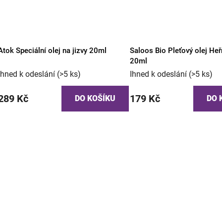
Atok Speciální olej na jizvy 20ml
Saloos Bio Pleťový olej H
20ml
Ihned k odeslání
(>5 ks)
Ihned k odeslání
(>5 ks)
289 Kč
179 Kč
DO KOŠÍKU
DO 