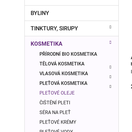
r
o
a
r
BYLINY
n
i
e
n
TINKTURY, SIRUPY
í
p
KOSMETIKA
a
n
PŘÍRODNÍ BIO KOSMETIKA
e
TĚLOVÁ KOSMETIKA
l
VLASOVÁ KOSMETIKA
PLEŤOVÁ KOSMETIKA
PLEŤOVÉ OLEJE
ČIŠTĚNÍ PLETI
SÉRA NA PLEŤ
PLEŤOVÉ KRÉMY
PLEŤOVÉ VODY