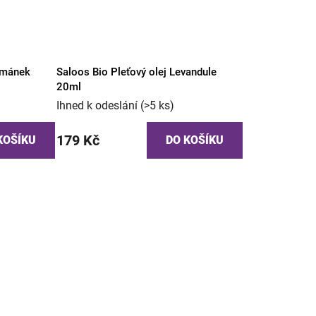
eřmánek
Saloos Bio Pleťový olej Levandule
20ml
Ihned k odeslání
(>5 ks)
179 Kč
KOŠÍKU
DO KOŠÍKU