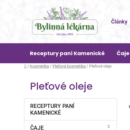
Přejít
na
obsah
Články
Receptury paní Kamenické
Čaje
Domů
/
Kosmetika
/
Pleťová kosmetika
/
Pleťové oleje
Pleťové oleje
P
K
Přeskočit
RECEPTURY PANÍ
a
o
kategorie
KAMENICKÉ
t
s
e
t
g
ČAJE