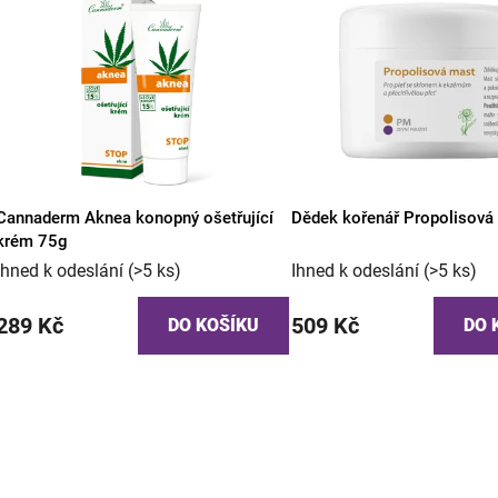
V
n
ý
í
p
p
i
r
s
o
p
d
r
u
o
k
annaderm Aknea konopný ošetřující
Dědek kořenář Propolisová
d
t
krém 75g
u
ů
Ihned k odeslání
(>5 ks)
Ihned k odeslání
(>5 ks)
k
t
289 Kč
509 Kč
DO KOŠÍKU
DO 
ů