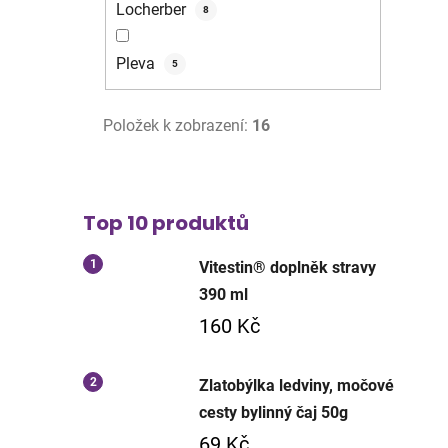
Locherber
8
Pleva
5
Položek k zobrazení:
16
Top 10 produktů
Vitestin® doplněk stravy
390 ml
160 Kč
Zlatobýlka ledviny, močové
cesty bylinný čaj 50g
69 Kč