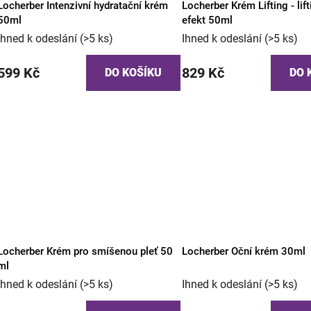
Locherber Intenzivní hydratační krém
Locherber Krém Lifting - lif
50ml
efekt 50ml
Ihned k odeslání
(>5 ks)
Ihned k odeslání
(>5 ks)
599 Kč
829 Kč
DO KOŠÍKU
DO 
Locherber Krém pro smíšenou pleť 50
Locherber Oční krém 30ml
ml
Ihned k odeslání
(>5 ks)
Ihned k odeslání
(>5 ks)