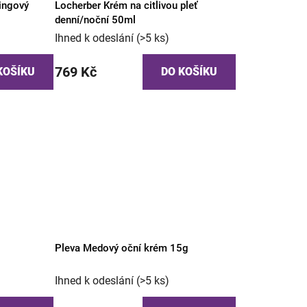
tingový
Locherber Krém na citlivou pleť
denní/noční 50ml
Ihned k odeslání
(>5 ks)
769 Kč
KOŠÍKU
DO KOŠÍKU
Pleva Medový oční krém 15g
Ihned k odeslání
(>5 ks)