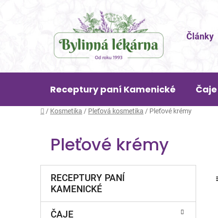
Přejít
na
obsah
Články
Receptury paní Kamenické
Čaje
Domů
/
Kosmetika
/
Pleťová kosmetika
/
Pleťové krémy
Pleťové krémy
P
K
Přeskočit
RECEPTURY PANÍ
a
o
kategorie
KAMENICKÉ
t
s
e
t
g
ČAJE