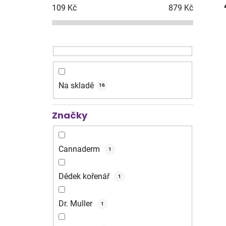
109
Kč
879
Kč
Na skladě
16
Značky
Cannaderm
1
Dědek kořenář
1
Dr. Muller
1