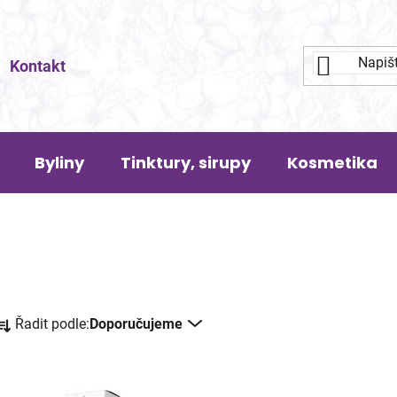
Kontakt
Byliny
Tinktury, sirupy
Kosmetika
Ř
Řadit podle:
Doporučujeme
a
z
e