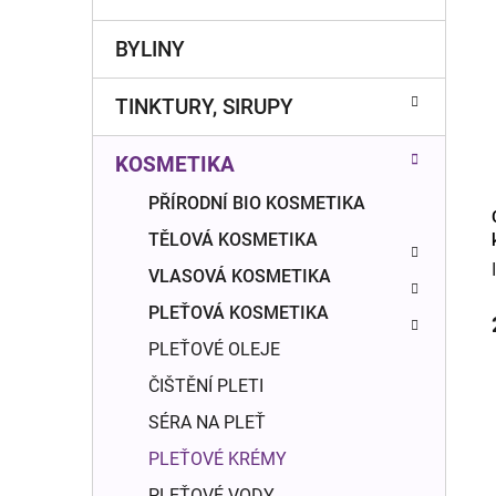
r
o
a
r
BYLINY
n
i
e
n
TINKTURY, SIRUPY
í
p
KOSMETIKA
a
n
PŘÍRODNÍ BIO KOSMETIKA
C
e
TĚLOVÁ KOSMETIKA
l
VLASOVÁ KOSMETIKA
PLEŤOVÁ KOSMETIKA
PLEŤOVÉ OLEJE
ČIŠTĚNÍ PLETI
SÉRA NA PLEŤ
PLEŤOVÉ KRÉMY
PLEŤOVÉ VODY