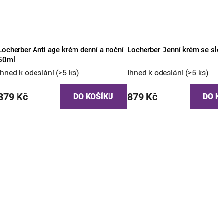
Locherber Anti age krém denní a noční
Locherber Denní krém se s
50ml
Ihned k odeslání
(>5 ks)
Ihned k odeslání
(>5 ks)
879 Kč
879 Kč
DO KOŠÍKU
DO 