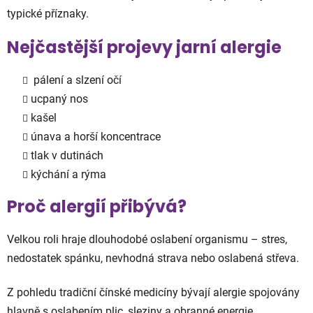
typické příznaky.
Nejčastější projevy jarní alergie
pálení a slzení očí
ucpaný nos
kašel
únava a horší koncentrace
tlak v dutinách
kýchání a rýma
Proč alergií přibývá?
Velkou roli hraje dlouhodobé oslabení organismu – stres,
nedostatek spánku, nevhodná strava nebo oslabená střeva.
Z pohledu tradiční čínské medicíny bývají alergie spojovány
hlavně s oslabením plic, sleziny a obranné energie