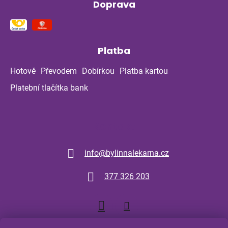
Doprava
Platba
Hotově
Převodem
Dobírkou
Platba kartou
Platební tlačítka bank
Kontakt
info
@
bylinnalekarna.cz
377 326 203