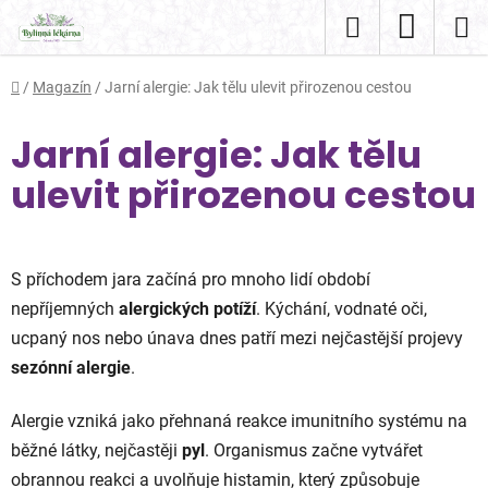
Přejít
Hledat
NÁKUP
na
obsah
KOŠÍK
Domů
/
Magazín
/
Jarní alergie: Jak tělu ulevit přirozenou cestou
Jarní alergie: Jak tělu
ulevit přirozenou cestou
S příchodem jara začíná pro mnoho lidí období
nepříjemných
alergických potíží
. Kýchání, vodnaté oči,
ucpaný nos nebo únava dnes patří mezi nejčastější projevy
sezónní alergie
.
Alergie vzniká jako přehnaná reakce imunitního systému na
běžné látky, nejčastěji
pyl
. Organismus začne vytvářet
obrannou reakci a uvolňuje histamin, který způsobuje