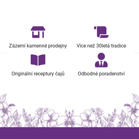
Zázemí kamenné prodejny
Více než 30letá tradice
Originální receptury čajů
Odbodné poradenství
Z
á