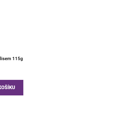
olisem 115g
KOŠÍKU