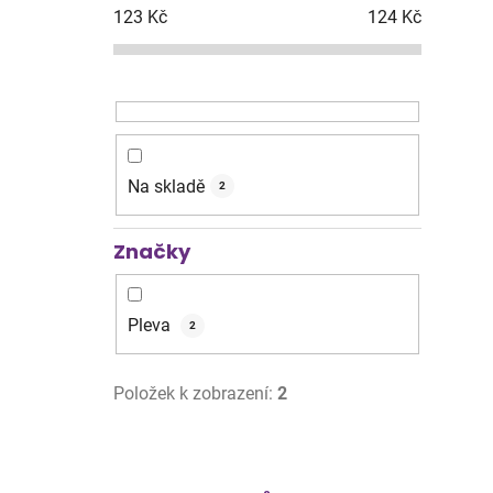
123
Kč
124
Kč
Na skladě
2
Značky
Pleva
2
Položek k zobrazení:
2