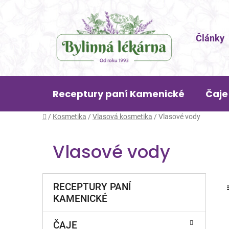
Přejít
na
obsah
Články
Receptury paní Kamenické
Čaje
Domů
/
Kosmetika
/
Vlasová kosmetika
/
Vlasové vody
Vlasové vody
P
K
Přeskočit
RECEPTURY PANÍ
a
o
kategorie
KAMENICKÉ
t
s
e
t
g
ČAJE