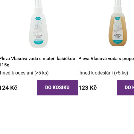
V
n
ý
í
p
p
i
r
s
o
p
d
r
u
o
k
Pleva Vlasová voda s mateří kašičkou
Pleva Vlasová voda s prop
d
t
115g
u
ů
Ihned k odeslání
(>5 ks)
Ihned k odeslání
(>5 ks)
k
t
124 Kč
123 Kč
DO KOŠÍKU
DO 
ů
O
v
l
á
d