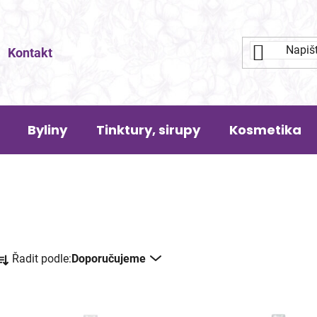
Kontakt
Byliny
Tinktury, sirupy
Kosmetika
Ř
Řadit podle:
Doporučujeme
a
z
e