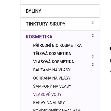
r
o
a
r
BYLINY
n
i
e
n
TINKTURY, SIRUPY
í
p
KOSMETIKA
a
n
PŘÍRODNÍ BIO KOSMETIKA
e
TĚLOVÁ KOSMETIKA
l
VLASOVÁ KOSMETIKA
BALZÁMY NA VLASY
OCHRANA NA VLASY
ŠAMPONY NA VLASY
VLASOVÉ VODY
BARVY NA VLASY
KONDICIONÉRY NA VLASY