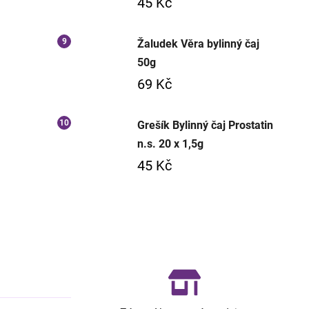
45 Kč
Žaludek Věra bylinný čaj
50g
69 Kč
Grešík Bylinný čaj Prostatin
n.s. 20 x 1,5g
45 Kč