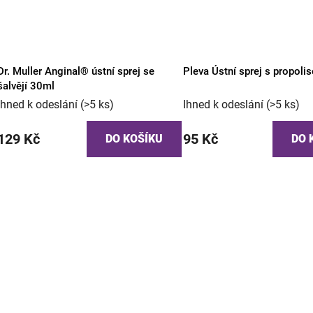
Dr. Muller Anginal® ústní sprej se
Pleva Ústní sprej s propol
šalvějí 30ml
Ihned k odeslání
(>5 ks)
Ihned k odeslání
(>5 ks)
129 Kč
95 Kč
DO KOŠÍKU
DO 