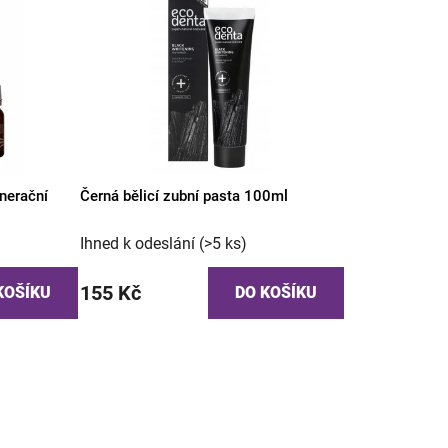
nerační
Černá bělicí zubní pasta 100ml
Ihned k odeslání
(>5 ks)
155 Kč
KOŠÍKU
DO KOŠÍKU