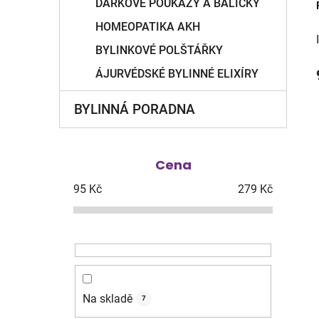
DÁRKOVÉ POUKAZY A BALÍČKY
HOMEOPATIKA AKH
BYLINKOVÉ POLŠTÁŘKY
ÁJURVÉDSKÉ BYLINNÉ ELIXÍRY
BYLINNÁ PORADNA
Cena
95
Kč
279
Kč
Na skladě
7