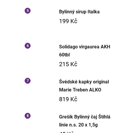
Bylinný sirup Italka
199 Kč
Solidago virgaurea AKH
60tbl
215 Kč
Švédské kapky original
Marie Treben ALKO
819 Kč
Grešík Bylinný čaj Štíhlá
linie n.s. 20 x 1,5g