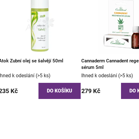
V
n
ý
í
p
p
i
r
s
o
p
d
r
u
o
k
Atok Zubní olej se šalvějí 50ml
Cannaderm Cannadent rege
d
t
sérum 5ml
u
ů
Ihned k odeslání
(>5 ks)
Ihned k odeslání
(>5 ks)
k
t
235 Kč
279 Kč
DO KOŠÍKU
DO 
ů