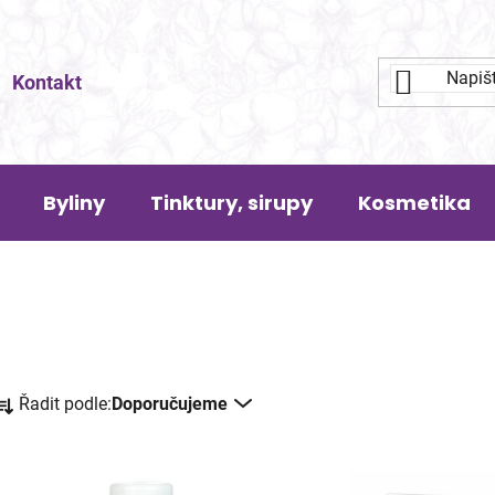
Kontakt
Byliny
Tinktury, sirupy
Kosmetika
Ř
Řadit podle:
Doporučujeme
a
z
e