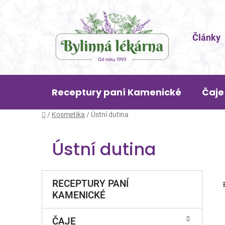
Přejít
na
obsah
Články
Receptury paní Kamenické
Čaje
Domů
/
Kosmetika
/
Ústní dutina
Ústní dutina
P
K
Přeskočit
RECEPTURY PANÍ
a
o
kategorie
KAMENICKÉ
t
s
e
t
g
ČAJE