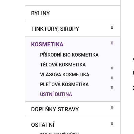
r
o
a
r
BYLINY
n
i
e
n
TINKTURY, SIRUPY
í
p
KOSMETIKA
a
n
PŘÍRODNÍ BIO KOSMETIKA
e
TĚLOVÁ KOSMETIKA
l
VLASOVÁ KOSMETIKA
PLEŤOVÁ KOSMETIKA
ÚSTNÍ DUTINA
DOPLŇKY STRAVY
OSTATNÍ