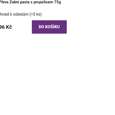
Pleva Zubní pasta s propolisem 75g
Ihned k odeslání
(>5 ks)
96 Kč
DO KOŠÍKU
O
v
l
á
d
a
c
í
p
r
v
k
y