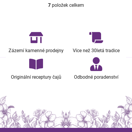
7
položek celkem
O
v
l
á
d
a
c
Zázemí kamenné prodejny
Více než 30letá tradice
í
p
r
v
Originální receptury čajů
Odbodné poradenství
k
y
v
ý
p
i
s
u
Z