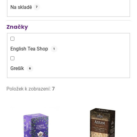
k
Na skladě
7
t
ů
Značky
English Tea Shop
1
Grešík
6
Položek k zobrazení:
7
V
ý
p
i