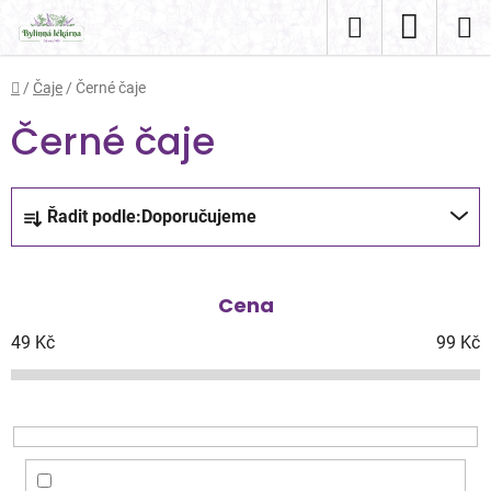
Přejít
Hledat
NÁKUP
na
obsah
KOŠÍK
Domů
/
Čaje
/
Černé čaje
Černé čaje
Ř
Řadit podle:
Doporučujeme
a
z
e
Cena
n
í
49
Kč
99
Kč
p
r
o
d
u