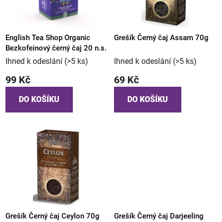
s
p
r
o
English Tea Shop Organic
Grešík Černý čaj Assam 70g
Bezkofeinový černý čaj 20 n.s.
d
Ihned k odeslání
(>5 ks)
Ihned k odeslání
(>5 ks)
u
k
99 Kč
69 Kč
t
DO KOŠÍKU
DO KOŠÍKU
ů
Grešík Černý čaj Ceylon 70g
Grešík Černý čaj Darjeeling