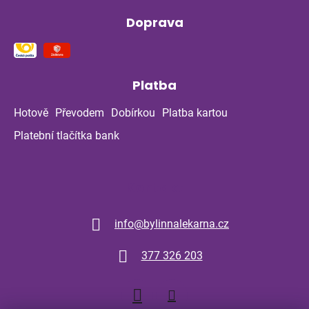
Doprava
Platba
Hotově
Převodem
Dobírkou
Platba kartou
Platební tlačítka bank
Kontakt
info
@
bylinnalekarna.cz
377 326 203