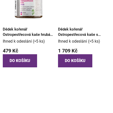
Dědek kořenář
Dědek kořenář
Ostropestřecová kaše hrubá
Ostropestřecová kaše s
90ml
pampeliškou 350ml
Ihned k odeslání
(>5 ks)
Ihned k odeslání
(>5 ks)
479 Kč
1 709 Kč
DO KOŠÍKU
DO KOŠÍKU