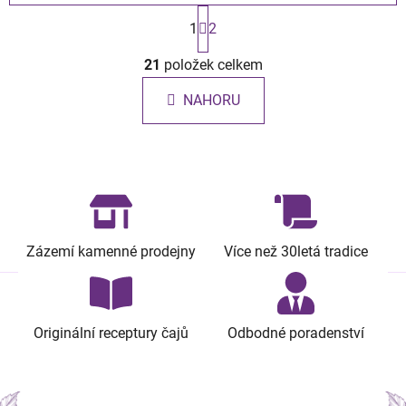
S
t
1
2
r
O
á
21
položek celkem
v
n
l
k
NAHORU
á
o
d
v
a
á
c
n
í
í
p
r
v
Zázemí kamenné prodejny
Více než 30letá tradice
k
y
v
ý
Originální receptury čajů
Odbodné poradenství
p
i
s