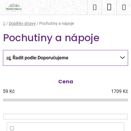
Přejít
Hledat
NÁKUP
na
obsah
KOŠÍK
Domů
/
Doplňky stravy
/
Pochutiny a nápoje
Pochutiny a nápoje
Ř
Řadit podle:
Doporučujeme
a
z
e
Cena
n
í
59
Kč
1709
Kč
p
r
o
d
u