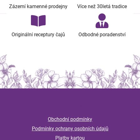
Zázemí kamenné prodejny
Více než 30letá tradice
Originální receptury čajů
Odbodné poradenství
Z
á
Informace
p
a
Obchodní podmínky
t
Podmínky ochrany osobních údajů
í
Platby kartou