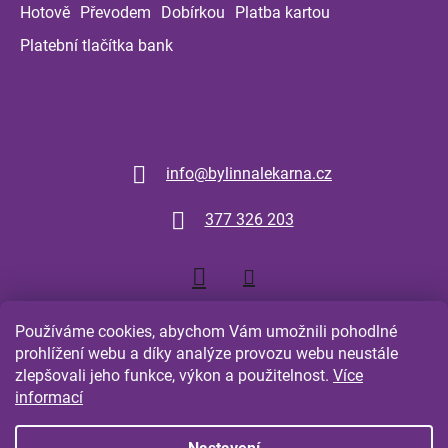
Hotově
Převodem
Dobírkou
Platba kartou
Platební tlačítka bank
Kontakt
info
@
bylinnalekarna.cz
377 326 203
Používáme cookies, abychom Vám umožnili pohodlné
prohlížení webu a díky analýze provozu webu neustále
zlepšovali jeho funkce, výkon a použitelnost.
Více
Shoptet.cz
Comgate.cz
informací