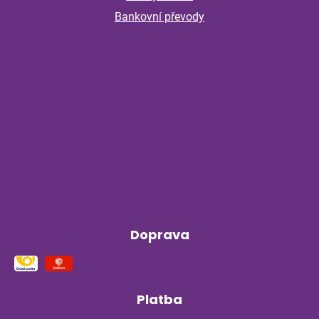
Bankovní převody
Magazín
Byliny na stres a nervovou soustavu
Příběh z bylinné poradny pokračuje: Co
ukázala kontrola po dvou měsících?
Klíšťata a bylinky v létě: Jak se chránit
přirozenou cestou
Doprava
Platba