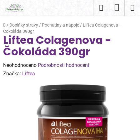
Přejít
Hledat
NÁKUP
na
obsah
KOŠÍK
Domů
/
Doplňky stravy
/
Pochutiny a nápoje
/
Liftea Colagenova -
Čokoláda 390gr
Liftea Colagenova -
Čokoláda 390gr
Průměrné
Neohodnoceno
Podrobnosti hodnocení
hodnocení
Značka:
Liftea
produktu
je
0,0
z
5
hvězdiček.