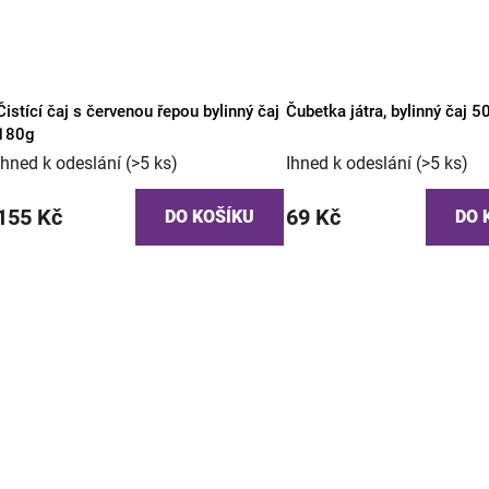
Čistící čaj s červenou řepou bylinný čaj
Čubetka játra, bylinný čaj 5
180g
Ihned k odeslání
(>5 ks)
Ihned k odeslání
(>5 ks)
155 Kč
69 Kč
DO KOŠÍKU
DO 