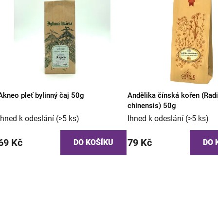
V
n
ý
í
p
p
i
r
s
o
p
d
r
u
o
k
Akneo pleť bylinný čaj 50g
Andělika čínská kořen (Rad
d
t
chinensis) 50g
u
ů
Ihned k odeslání
(>5 ks)
Ihned k odeslání
(>5 ks)
k
t
69 Kč
79 Kč
DO KOŠÍKU
DO 
ů