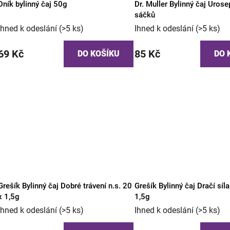
Dník bylinný čaj 50g
Dr. Muller Bylinný čaj Uros
sáčků
Ihned k odeslání
(>5 ks)
Ihned k odeslání
(>5 ks)
69 Kč
85 Kč
DO KOŠÍKU
DO 
Grešík Bylinný čaj Dobré trávení n.s. 20
Grešík Bylinný čaj Dračí síla
x 1,5g
1,5g
Ihned k odeslání
(>5 ks)
Ihned k odeslání
(>5 ks)