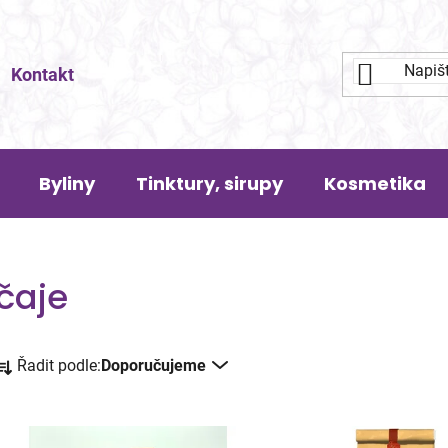
Kontakt
Byliny
Tinktury, sirupy
Kosmetika
čaje
Ř
Řadit podle:
Doporučujeme
a
z
e