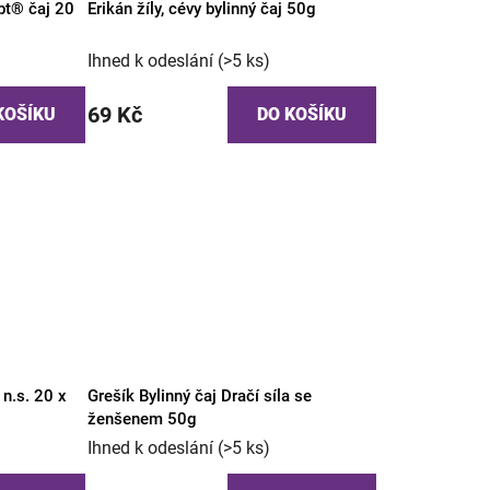
ept® čaj 20
Erikán žíly, cévy bylinný čaj 50g
Ihned k odeslání
(>5 ks)
69 Kč
KOŠÍKU
DO KOŠÍKU
 n.s. 20 x
Grešík Bylinný čaj Dračí síla se
ženšenem 50g
Ihned k odeslání
(>5 ks)