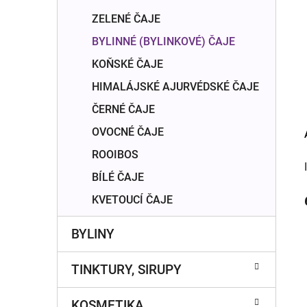
r
o
a
ZELENÉ ČAJE
r
n
i
BYLINNÉ (BYLINKOVÉ) ČAJE
e
n
KOŇSKÉ ČAJE
í
HIMALÁJSKÉ AJURVÉDSKÉ ČAJE
p
a
ČERNÉ ČAJE
n
OVOCNÉ ČAJE
e
ROOIBOS
l
BÍLÉ ČAJE
KVETOUCÍ ČAJE
BYLINY
TINKTURY, SIRUPY
KOSMETIKA