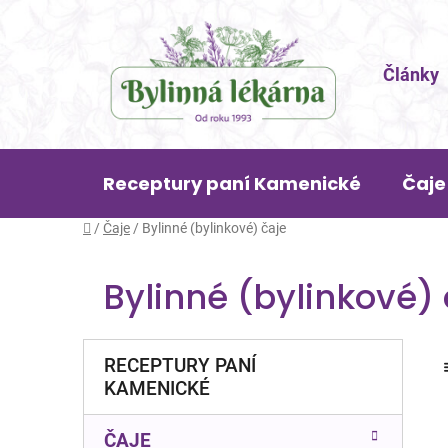
Přejít
na
obsah
Články
Receptury paní Kamenické
Čaje
Domů
/
Čaje
/
Bylinné (bylinkové) čaje
Bylinné (bylinkové) 
P
K
Přeskočit
RECEPTURY PANÍ
a
o
kategorie
KAMENICKÉ
t
s
e
t
g
ČAJE