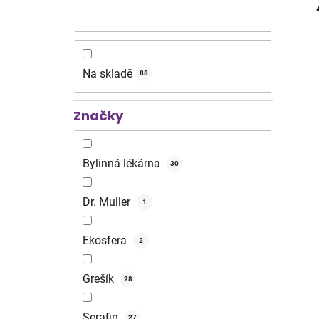
Na skladě
88
Značky
Bylinná lékárna
30
Dr. Muller
1
Ekosfera
2
Grešík
28
Serafin
27