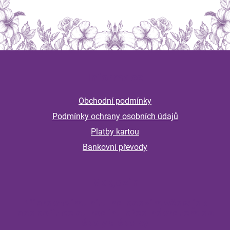
Z
á
Informace
p
a
Obchodní podmínky
t
Podmínky ochrany osobních údajů
í
Platby kartou
Bankovní převody
Magazín
Připravte imunitu na podzim včas: jak
podpořit celou rodinu před návratem do
školy a školky