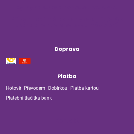
Byliny na stres a nervovou soustavu
Příběh z bylinné poradny pokračuje: Co
ukázala kontrola po dvou měsících?
Doprava
Platba
Hotově
Převodem
Dobírkou
Platba kartou
Platební tlačítka bank
Kontakt