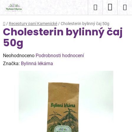
Přejít
Hledat
NÁKUP
na
obsah
KOŠÍK
Domů
/
Receptury paní Kamenické
/
Cholesterin bylinný čaj 50g
Cholesterin bylinný čaj
50g
Průměrné
Neohodnoceno
Podrobnosti hodnocení
hodnocení
Značka:
Bylinná lékárna
produktu
je
0,0
z
5
hvězdiček.