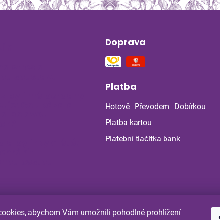
Doprava
ín
na stres a
ou soustavu
Platba
 z bylinné poradny
uje: Co ukázala
Hotově
Převodem
Dobírkou
la po dvou
ch?
Platba kartou
Platební tlačítka bank
a a bylinky v létě:
 chránit
enou cestou
ookies, abychom Vám umožnili pohodlné prohlížení
Shoptet.cz
Comgate.cz