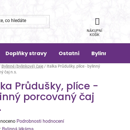
NÁKUPNÍ
KOŠÍK
Doplňky stravy
Ostatní
Bylinná pora
/
Bylinné (bylinkové) čaje
/
Italka Průdušky, plíce - bylinný
ý čaj n.s.
lka Průdušky, plíce -
linný porcovaný čaj
.
né
noceno
Podrobnosti hodnocení
ení
:
Bylinná lékárna