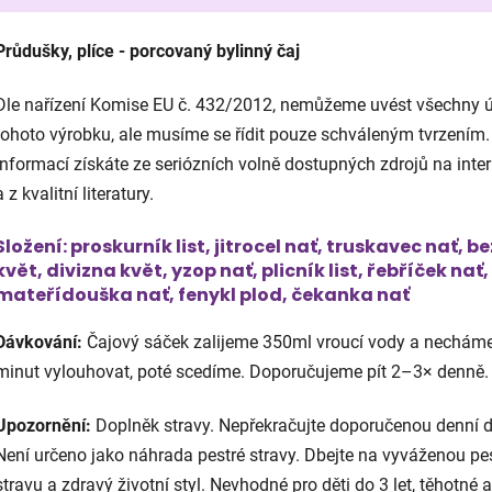
Průdušky, plíce - porcovaný bylinný čaj
Dle nařízení Komise EU č. 432/2012, nemůžeme uvést všechny 
tohoto výrobku, ale musíme se řídit pouze schváleným tvrzením.
informací získáte ze seriózních volně dostupných zdrojů na inte
a z kvalitní literatury.
Složení:
proskurník list, jitrocel nať, truskavec nať, be
květ, divizna květ, yzop nať, plicník list, řebříček nať,
mateřídouška nať, fenykl plod, čekanka nať
Dávkování:
Čajový sáček zalijeme 350ml vroucí vody a nechám
minut vylouhovat, poté scedíme. Doporučujeme pít 2–3× denně.
Upozornění:
Doplněk stravy. Nepřekračujte doporučenou denní 
Není určeno jako náhrada pestré stravy. Dbejte na vyváženou pe
stravu a zdravý životní styl. Nevhodné pro děti do 3 let, těhotné a