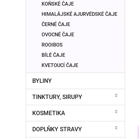
n
KOŇSKÉ ČAJE
í
HIMALÁJSKÉ AJURVÉDSKÉ ČAJE
p
a
ČERNÉ ČAJE
n
OVOCNÉ ČAJE
e
ROOIBOS
l
BÍLÉ ČAJE
KVETOUCÍ ČAJE
BYLINY
TINKTURY, SIRUPY
KOSMETIKA
DOPLŇKY STRAVY