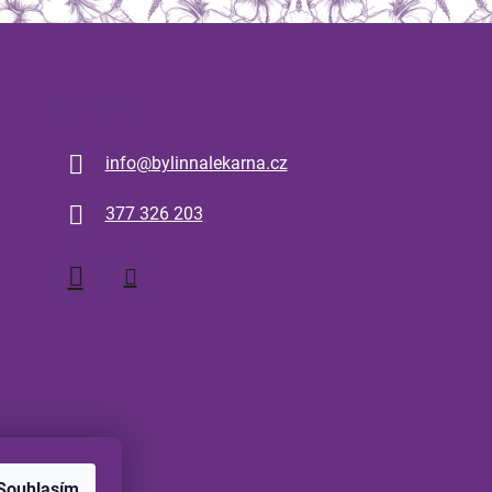
Kontakt
info
@
bylinnalekarna.cz
377 326 203
Souhlasím