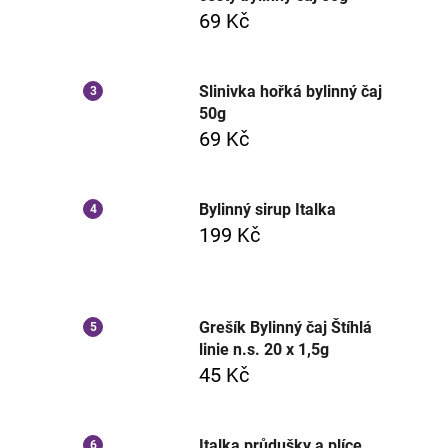
69 Kč
Slinivka hořká bylinný čaj
50g
69 Kč
Bylinný sirup Italka
199 Kč
Grešík Bylinný čaj Štíhlá
linie n.s. 20 x 1,5g
45 Kč
Italka průdušky a plíce