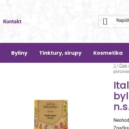
Kontakt
Byliny
Tinktury, sirupy
Kosmetika
Domů
/
Čaje
porcovan
Ita
by
n.s
Průměr
Neohod
hodnoc
Značka