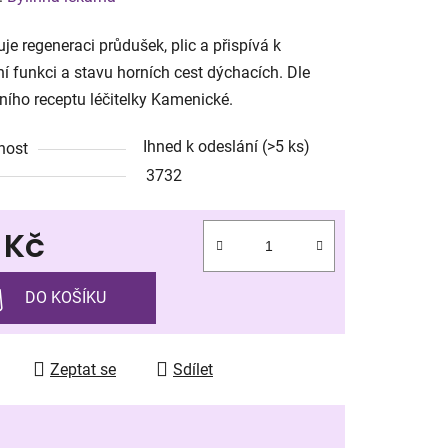
tu
je regeneraci průdušek, plic a přispívá k
í funkci a stavu horních cest dýchacích. Dle
lního receptu léčitelky Kamenické.
Ihned k odeslání
(>5 ks)
nost
ek.
3732
 Kč
 cena:
DO KOŠÍKU
Zeptat se
Sdílet