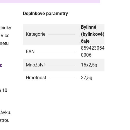
Doplňkové parametry
Bylinné
účinky
Kategorie
(bylinkové)
 Více
čaje
rnetu
859423054
EAN
0006
z
Množství
15x2,5g
Hmotnost
37,5g
e 10
dávku.
strou