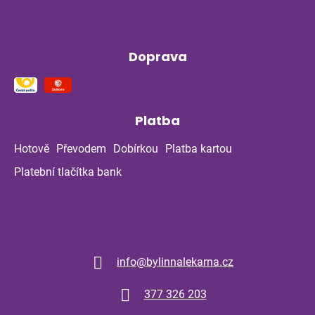
Doprava
Platba
Hotově
Převodem
Dobírkou
Platba kartou
Platební tlačítka bank
Kontakt
info
@
bylinnalekarna.cz
377 326 203