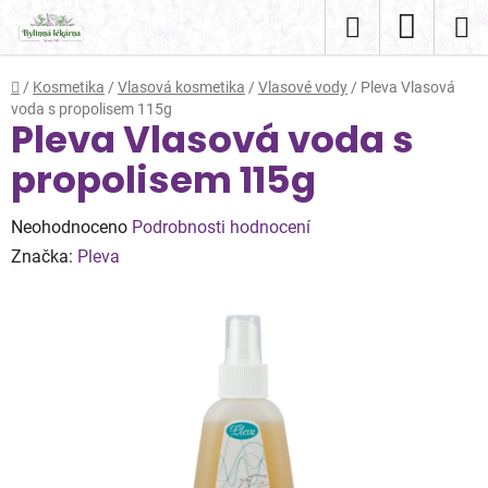
Přejít
Hledat
NÁKUP
na
obsah
KOŠÍK
Domů
/
Kosmetika
/
Vlasová kosmetika
/
Vlasové vody
/
Pleva Vlasová
voda s propolisem 115g
Pleva Vlasová voda s
propolisem 115g
Průměrné
Neohodnoceno
Podrobnosti hodnocení
hodnocení
Značka:
Pleva
produktu
je
0,0
z
5
hvězdiček.