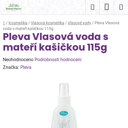
Přejít
Hledat
NÁKUP
na
obsah
KOŠÍK
Domů
/
Kosmetika
/
Vlasová kosmetika
/
Vlasové vody
/
Pleva Vlasová
voda s mateří kašičkou 115g
Pleva Vlasová voda s
mateří kašičkou 115g
Průměrné
Neohodnoceno
Podrobnosti hodnocení
hodnocení
Značka:
Pleva
produktu
je
0,0
z
5
hvězdiček.