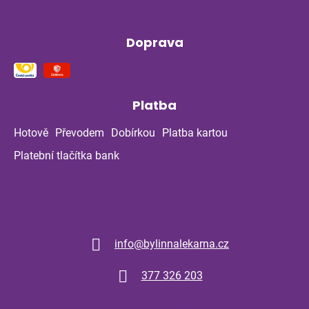
Doprava
Platba
Hotově
Převodem
Dobírkou
Platba kartou
Platební tlačítka bank
Kontakt
info
@
bylinnalekarna.cz
377 326 203