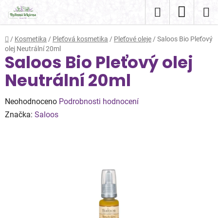
Přejít
Hledat
NÁKUP
na
obsah
KOŠÍK
Domů
/
Kosmetika
/
Pleťová kosmetika
/
Pleťové oleje
/
Saloos Bio Pleťový
olej Neutrální 20ml
Saloos Bio Pleťový olej
Neutrální 20ml
Průměrné
Neohodnoceno
Podrobnosti hodnocení
hodnocení
Značka:
Saloos
produktu
je
0,0
z
5
hvězdiček.