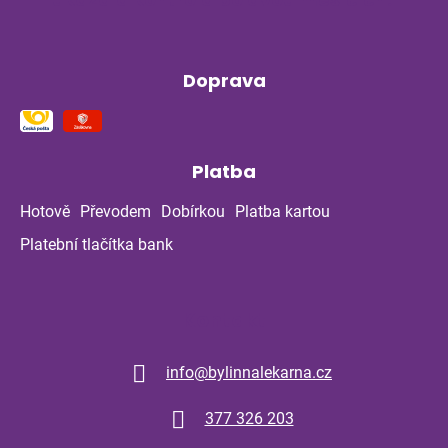
Doprava
Platba
Hotově
Převodem
Dobírkou
Platba kartou
Platební tlačítka bank
Kontakt
info
@
bylinnalekarna.cz
377 326 203