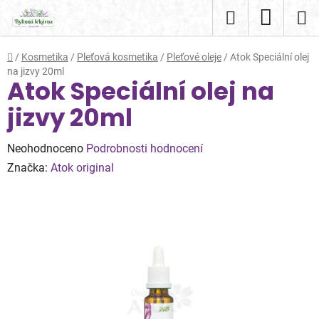
Přejít
Hledat
NÁKUP
na
obsah
KOŠÍK
Domů
/
Kosmetika
/
Pleťová kosmetika
/
Pleťové oleje
/
Atok Speciální olej
na jizvy 20ml
Atok Speciální olej na
jizvy 20ml
Průměrné
Neohodnoceno
Podrobnosti hodnocení
hodnocení
Značka:
Atok original
produktu
je
0,0
z
5
hvězdiček.