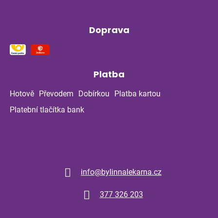
Doprava
Platba
Hotově
Převodem
Dobírkou
Platba kartou
Platební tlačítka bank
Kontakt
info
@
bylinnalekarna.cz
377 326 203