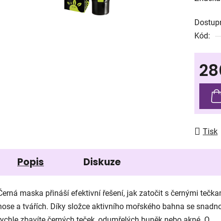
produk
Dostup
je
Kód:
0,0
z
28
5
hvězdič
Měrná
Tisk
Popis
Diskuze
Černá maska přináší efektivní řešení, jak zatočit s černými tečk
nose a tvářích. Díky složce aktivního mořského bahna se snadn
rychle zbavíte černých teček, odumřelých buněk nebo akné. O