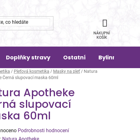
NÁKUPNÍ
KOŠÍK
Doplňky stravy
Ostatní
Bylinná pora
etika
/
Pleťová kosmetika
/
Masky na pleť
/
Natura
e Černá slupovací maska 60ml
tura Apotheke
rná slupovací
ska 60ml
né
noceno
Podrobnosti hodnocení
ení
:
Natura Apotheke