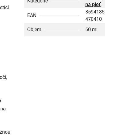
Kategorie
na pleť
sticí
8594185
EAN
470410
Objem
60 ml
očí,
o
 na
ažnou