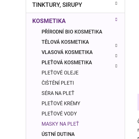
n
TINKTURY, SIRUPY
í
p
KOSMETIKA
a
n
PŘÍRODNÍ BIO KOSMETIKA
e
TĚLOVÁ KOSMETIKA
l
VLASOVÁ KOSMETIKA
PLEŤOVÁ KOSMETIKA
PLEŤOVÉ OLEJE
ČIŠTĚNÍ PLETI
SÉRA NA PLEŤ
PLEŤOVÉ KRÉMY
PLEŤOVÉ VODY
MASKY NA PLEŤ
ÚSTNÍ DUTINA