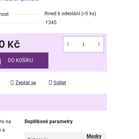
tu
Ihned k odeslání
(>5 ks)
nost
1345
0 Kč
ek.
 cena:
DO KOŠÍKU
Zeptat se
Sdílet
ami na
Doplňkové parametry
o a
Masky