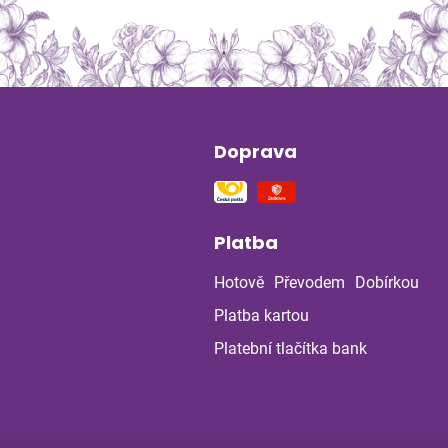
Doprava
ín
na stres a
ou soustavu
Platba
 z bylinné poradny
uje: Co ukázala
Hotově
Převodem
Dobírkou
la po dvou
ch?
Platba kartou
Platební tlačítka bank
a a bylinky v létě:
 chránit
enou cestou