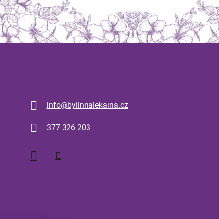
Kontakt
info
@
bylinnalekarna.cz
377 326 203