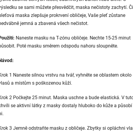
výsledku se sami můžete přesvědčit, maska nečistoty zachytí. Či
pleťová maska zlepšuje prokrvení obličeje, Vaše pleť zůstane
hedvábně jemná a zbavená všech nečistot.
Použití:
Naneste masku na T-zónu obličeje. Nechte 15-25 minut
působit. Poté masku směrem odspodu nahoru sloupněte.
Návod:
Krok 1 Naneste silnou vrstvu na tvář, vyhněte se oblastem okolo 
vlasů a místům s poškozenou kůží.
Krok 2 Počkejte 25 minut. Maska uschne a bude elastická. V tut
chvíli se aktivní látky z masky dostaly hluboko do kůže a působí
ni.
Krok 3 Jemně odstraňte masku z obličeje. Zbytky si opláchni vl