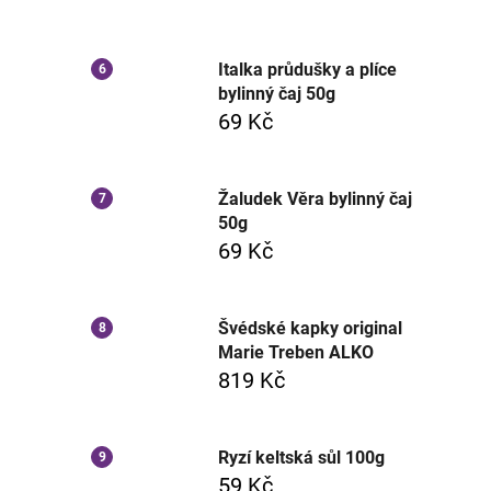
Italka průdušky a plíce
bylinný čaj 50g
69 Kč
Žaludek Věra bylinný čaj
50g
69 Kč
Švédské kapky original
Marie Treben ALKO
819 Kč
Ryzí keltská sůl 100g
59 Kč