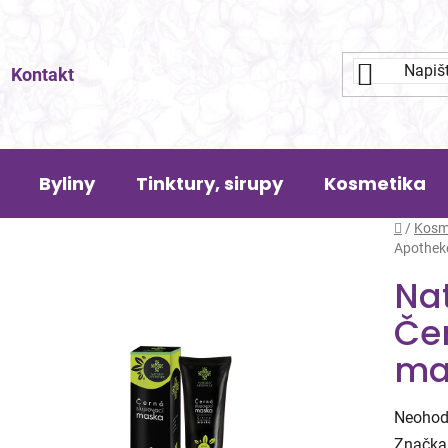
Kontakt
Byliny
Tinktury, sirupy
Kosmetika
Domů
/
Kosm
Apothek
Na
Če
ma
Průměr
Neohod
hodnoc
Značka