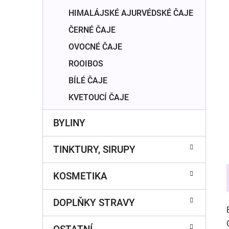
í
HIMALÁJSKÉ AJURVÉDSKÉ ČAJE
p
a
ČERNÉ ČAJE
n
OVOCNÉ ČAJE
e
ROOIBOS
l
BÍLÉ ČAJE
KVETOUCÍ ČAJE
BYLINY
TINKTURY, SIRUPY
KOSMETIKA
DOPLŇKY STRAVY