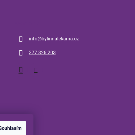
Kontakt
info
@
bylinnalekarna.cz
377 326 203
Souhlasím