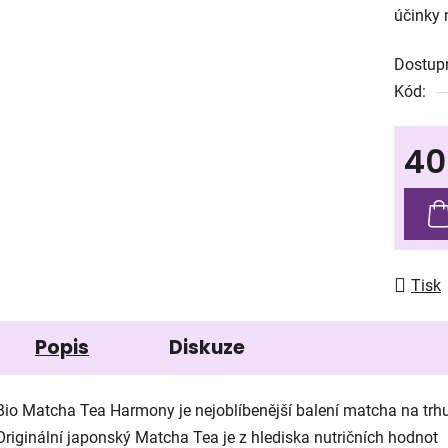
účinky 
0,0
z
Dostup
5
Kód:
hvězdič
40
Měrná
Tisk
Popis
Diskuze
Bio Matcha Tea Harmony je nejoblíbenější balení matcha na trhu
Originální japonský Matcha Tea je z hlediska nutričních hodnot