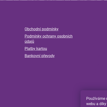
Z
á
Informace
Magaz
p
a
Byliny 
Obchodní podmínky
t
nervov
Podmínky ochrany osobních
í
Příběh
údajů
pokrač
Platby kartou
kontro
měsící
Bankovní převody
Klíšťat
Jak se
přiroz
Používáme c
webu a díky