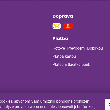
Doprava
ín
na stres a
ou soustavu
Platba
 z bylinné poradny
uje: Co ukázala
Hotově
Převodem
Dobírkou
la po dvou
ch?
Platba kartou
Platební tlačítka bank
a a bylinky v létě:
 chránit
enou cestou
ookies, abychom Vám umožnili pohodlné prohlížení
Shoptet.cz
Comgate.cz
 analýze provozu webu neustále zlepšovali jeho funkce,