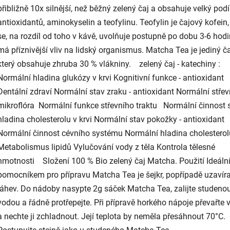
přibližně 10x silnější, než běžný zelený čaj a obsahuje velký podí
antioxidantů, aminokyselin a teofylinu. Teofylin je čajový kofein,
se, na rozdíl od toho v kávě, uvolňuje postupně po dobu 3-6 hodi
má příznivější vliv na lidský organismus. Matcha Tea je jediný ča
který obsahuje zhruba 30 % vlákniny. zelený čaj - katechiny :
Normální hladina glukózy v krvi Kognitivní funkce - antioxidant
Dentální zdraví Normální stav zraku - antioxidant Normální střev
mikroflóra Normální funkce střevního traktu Normální činnost s
hladina cholesterolu v krvi Normální stav pokožky - antioxidant
Normální činnost cévního systému Normální hladina cholesterol
Metabolismus lipidů Vylučování vody z těla Kontrola tělesné
hmotnosti Složení 100 % Bio zelený čaj Matcha. Použití Ideál
pomocníkem pro přípravu Matcha Tea je šejkr, popřípadě uzavír
láhev. Do nádoby nasypte 2g sáček Matcha Tea, zalijte studeno
vodou a řádně protřepejte. Při přípravě horkého nápoje převařte 
a nechte ji zchladnout. Její teplota by neměla přesáhnout 70°C.