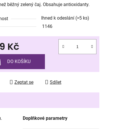
než běžný zelený čaj. Obsahuje antioxidanty.
Ihned k odeslání
(>5 ks)
nost
1146
ek.
9 Kč
 cena:
DO KOŠÍKU
Zeptat se
Sdílet
.
Doplňkové parametry