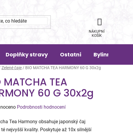
NÁKUPNÍ
KOŠÍK
Doplňky stravy
Ostatní
Bylinná pora
/
Zelené čaje
/
BIO MATCHA TEA HARMONY 60 G 30x2g
O MATCHA TEA
RMONY 60 G 30x2g
né
noceno
Podrobnosti hodnocení
ení
tcha Tea Harmony obsahuje japonský čaj
tu
té nejvyšší kvality. Poskytuje až 10x silnější