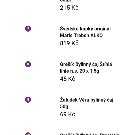
215 Kč
Švédské kapky original
Marie Treben ALKO
819 Kč
Grešík Bylinný čaj Štíhlá
linie n.s. 20 x 1,5g
45 Kč
Žaludek Věra bylinný čaj
50g
69 Kč