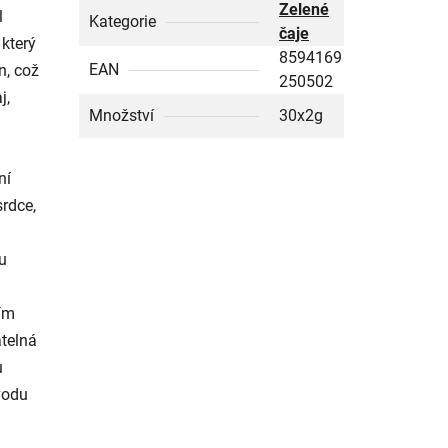
Zelené
l
Kategorie
čaje
 který
8594169
EAN
n, což
250502
j,
Množství
30x2g
ní
rdce,
u
ním
atelná
u
vodu