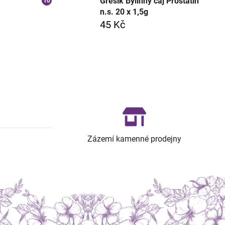
Grešík Bylinný čaj Prostatin
n.s. 20 x 1,5g
45 Kč
Zázemí kamenné prodejny