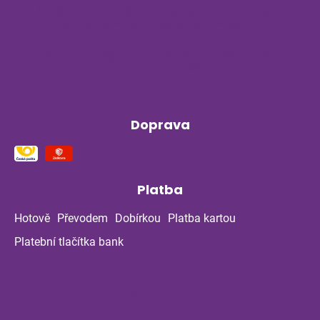
Příběh z bylinné poradny pokračuje: Co
ukázala kontrola po dvou měsících?
Klíšťata a bylinky v létě: Jak se chránit
přirozenou cestou
Doprava
Platba
Hotově
Převodem
Dobírkou
Platba kartou
Platební tlačítka bank
Kontakt