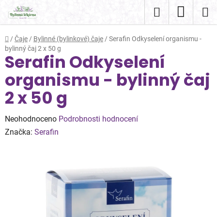
Přejít
Hledat
NÁKUP
na
obsah
KOŠÍK
Domů
/
Čaje
/
Bylinné (bylinkové) čaje
/
Serafin Odkyselení organismu -
bylinný čaj 2 x 50 g
Serafin Odkyselení
organismu - bylinný čaj
2 x 50 g
Průměrné
Neohodnoceno
Podrobnosti hodnocení
hodnocení
Značka:
Serafin
produktu
je
0,0
z
5
hvězdiček.