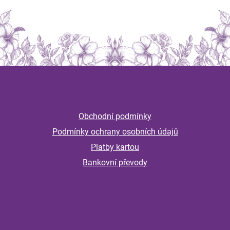
Z
á
Informace
p
a
Obchodní podmínky
t
Podmínky ochrany osobních údajů
í
Platby kartou
Bankovní převody
Magazín
Byliny na stres a nervovou soustavu