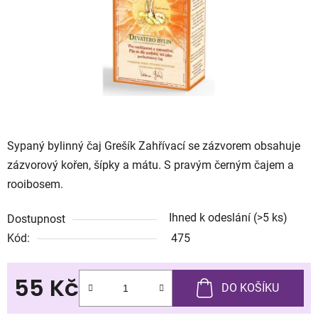
Sypaný bylinný čaj Grešík Zahřívací se zázvorem obsahuje
zázvorový kořen, šípky a mátu. S pravým černým čajem a
rooibosem.
Ihned k odeslání
(>5 ks)
Dostupnost
Kód:
475
55 Kč
DO KOŠÍKU
Měrná cena: