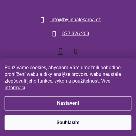
Kontakt
info
@
bylinnalekarna.cz
377 326 203
Používáme cookies, abychom Vám umožnili pohodlné
prohlížení webu a díky analýze provozu webu neustále
zlepšovali jeho funkce, výkon a použitelnost.
Více
Shoptet.cz
Comgate.cz
informací
Nastavení
Vytvořil Shoptet
Souhlasím
Copyright 2026
Bylinná Lékarna Plzeň
. Všechna práva
vyhrazena.
Upravit nastavení cookies