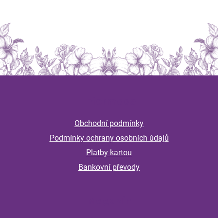
Z
á
Informace
p
a
Obchodní podmínky
t
Podmínky ochrany osobních údajů
í
Platby kartou
Bankovní převody
Magazín