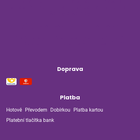
Připravte imunitu na podzim včas: jak
podpořit celou rodinu před návratem do
školy a školky
Byliny na stres a nervovou soustavu
Příběh z bylinné poradny pokračuje: Co
ukázala kontrola po dvou měsících?
Doprava
Platba
Hotově
Převodem
Dobírkou
Platba kartou
Platební tlačítka bank