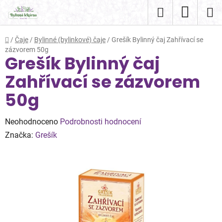
Přejít
Hledat
NÁKUP
na
obsah
KOŠÍK
Domů
/
Čaje
/
Bylinné (bylinkové) čaje
/
Grešík Bylinný čaj Zahřívací se
zázvorem 50g
Grešík Bylinný čaj
Zahřívací se zázvorem
50g
Průměrné
Neohodnoceno
Podrobnosti hodnocení
hodnocení
Značka:
Grešík
produktu
je
0,0
z
5
hvězdiček.