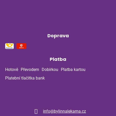
Klíšťata a bylinky v létě: Jak se chránit
přirozenou cestou
Doprava
Platba
Hotově
Převodem
Dobírkou
Platba kartou
Platební tlačítka bank
Kontakt
info
@
bylinnalekarna.cz