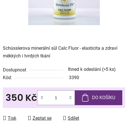
Schüsslerova minerální sůl Calc Fluor - elasticita a zdraví
měkkých i tvrdých tkání
Ihned k odeslání
(>5 ks)
Dostupnost
Kód:
3390
350 Kč
DO KOŠÍKU
Měrná cena:
Tisk
Zeptat se
Sdílet