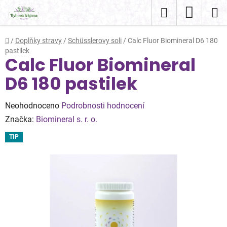
Přejít
Hledat
NÁKUP
na
obsah
KOŠÍK
Domů
/
Doplňky stravy
/
Schüsslerovy soli
/
Calc Fluor Biomineral D6 180
pastilek
Calc Fluor Biomineral
D6 180 pastilek
Průměrné
Neohodnoceno
Podrobnosti hodnocení
hodnocení
Značka:
Biomineral s. r. o.
produktu
TIP
je
0,0
z
5
hvězdiček.