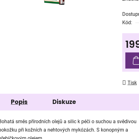
produk
Dostup
je
Kód:
0,0
z
19
5
hvězdič
Měrná
Tisk
Popis
Diskuze
Bohatá směs přírodních olejů a silic k péči o suchou a svědivou
pokožku při kožních a nehtových mykózách. S konopným a
hřebíčkovým olejem.