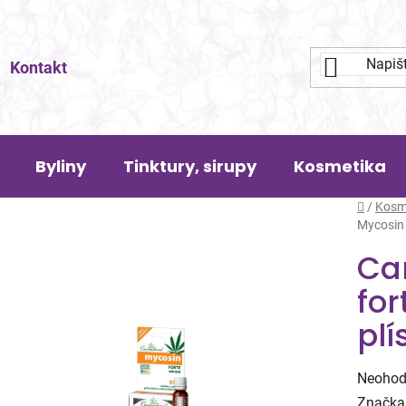
Kontakt
Byliny
Tinktury, sirupy
Kosmetika
Domů
/
Kosm
Mycosin 
Ca
for
plí
Průměr
Neohod
hodnoc
Značka