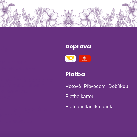
Doprava
ín
na stres a
ou soustavu
Platba
 z bylinné poradny
uje: Co ukázala
Hotově
Převodem
Dobírkou
la po dvou
ch?
Platba kartou
Platební tlačítka bank
a a bylinky v létě:
 chránit
enou cestou