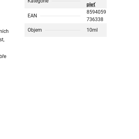
Kategorie
pleť
8594059
EAN
736338
Objem
10ml
ních
t,
bře