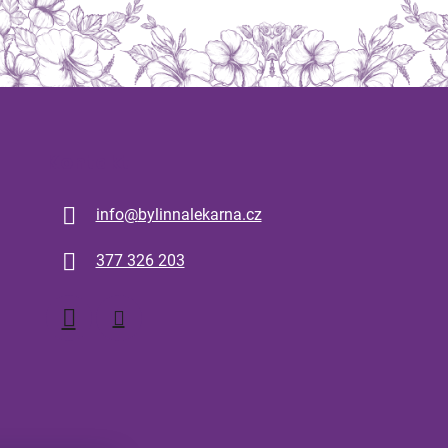
Kontakt
info
@
bylinnalekarna.cz
377 326 203