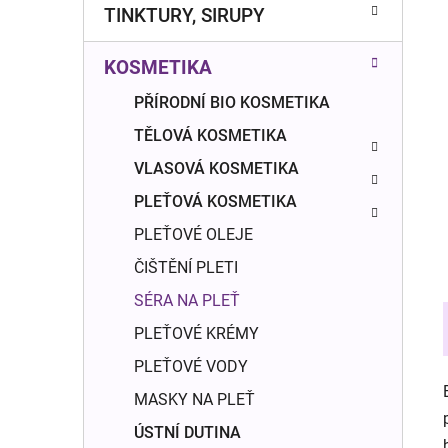
n
TINKTURY, SIRUPY
í
p
KOSMETIKA
a
n
PŘÍRODNÍ BIO KOSMETIKA
e
TĚLOVÁ KOSMETIKA
l
VLASOVÁ KOSMETIKA
PLEŤOVÁ KOSMETIKA
PLEŤOVÉ OLEJE
ČIŠTĚNÍ PLETI
SÉRA NA PLEŤ
PLEŤOVÉ KRÉMY
PLEŤOVÉ VODY
MASKY NA PLEŤ
ÚSTNÍ DUTINA