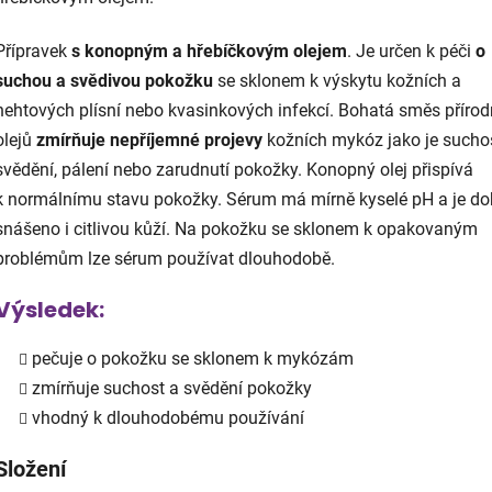
Přípravek
s konopným a hřebíčkovým olejem
. Je určen k péči
o
suchou a svědivou pokožku
se sklonem k výskytu kožních a
nehtových plísní nebo kvasinkových infekcí. Bohatá směs přírod
olejů
zmírňuje nepříjemné projevy
kožních mykóz jako je suchos
svědění, pálení nebo zarudnutí pokožky. Konopný olej přispívá
k normálnímu stavu pokožky. Sérum má mírně kyselé pH a je do
snášeno i citlivou kůží. Na pokožku se sklonem k opakovaným
problémům lze sérum používat dlouhodobě.
Výsledek:
pečuje o pokožku se sklonem k mykózám
zmírňuje suchost a svědění pokožky
vhodný k dlouhodobému používání
Složení