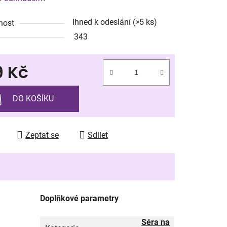
tu
Ihned k odeslání
(>5 ks)
nost
343
9 Kč
ek.
 cena:
DO KOŠÍKU
Zeptat se
Sdílet
Doplňkové parametry
Séra na