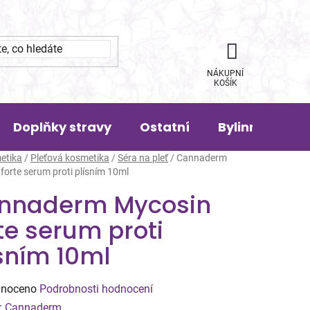
NÁKUPNÍ
KOŠÍK
Doplňky stravy
Ostatní
Bylinná pora
etika
/
Pleťová kosmetika
/
Séra na pleť
/
Cannaderm
forte serum proti plísním 10ml
nnaderm Mycosin
te serum proti
sním 10ml
né
noceno
Podrobnosti hodnocení
ení
:
Cannaderm