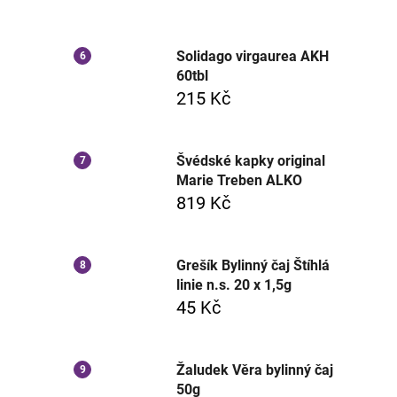
Solidago virgaurea AKH
60tbl
215 Kč
Švédské kapky original
Marie Treben ALKO
819 Kč
Grešík Bylinný čaj Štíhlá
linie n.s. 20 x 1,5g
45 Kč
Žaludek Věra bylinný čaj
50g