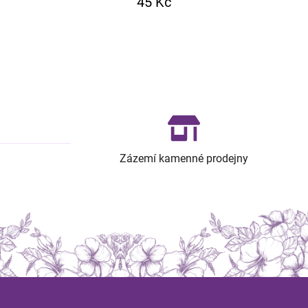
45 Kč
Zázemí kamenné prodejny
Z