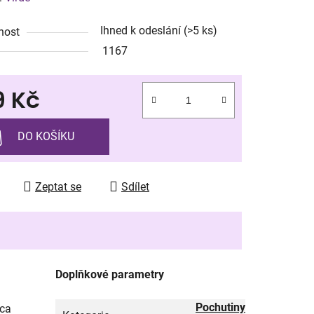
tu
Ihned k odeslání
(>5 ks)
nost
1167
9 Kč
ek.
 cena:
DO KOŠÍKU
Zeptat se
Sdílet
Doplňkové parametry
Pochutiny
cca