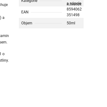
Kategorie
a nápoje
ahuje
8594062
EAN
351498
) a
Objem
50ml
tamin
esem.
1 o
tliny.