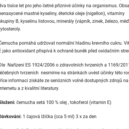
dva tisíce let pro jeho četné příznivé účinky na organismus. Obs
nenasycené mastné kyseliny, éterické oleje (nigellon), vitamíny
skupiny B, kyselinu listovou, minerály (vápník, zinek, železo, měď
fytosteroly.
Černucha pomáhá udržovat normální hladinu krevního cukru. Vi
E jako antioxidant přispívá k ochraně buněk před oxidačním str
Dle Na
ř
ízení ES 1924/2006 o zdravotních tvrzeních a 1169/201
lé
čebn
ých tvrzeních nesmíme na stránkách uvést ú
činky t
éto ros
Více informací získáte ze seriózních voln
ě dostupn
ých zdroj
ů na
internetu a z kvalitn
í literatury.
Složení:
černucha setá 100 % olej , tokoferol (vitamin E)
Dávkování:
1 čajová lžička (cca 5 ml) 3 x za den