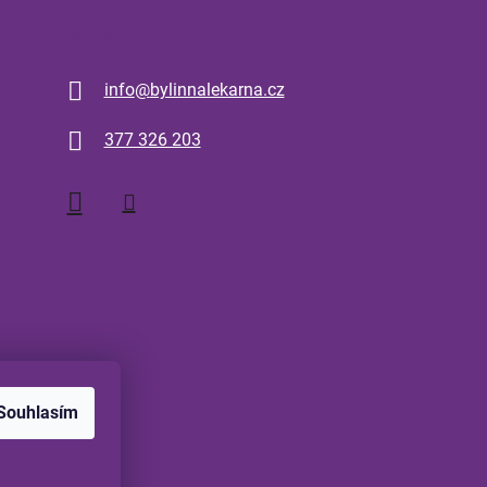
Kontakt
info
@
bylinnalekarna.cz
377 326 203
Souhlasím