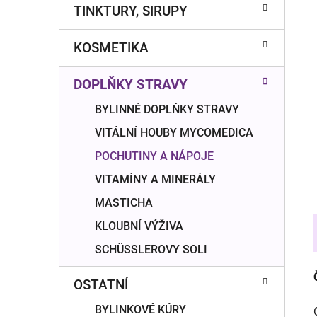
n
TINKTURY, SIRUPY
í
p
KOSMETIKA
a
n
DOPLŇKY STRAVY
e
l
BYLINNÉ DOPLŇKY STRAVY
VITÁLNÍ HOUBY MYCOMEDICA
POCHUTINY A NÁPOJE
VITAMÍNY A MINERÁLY
MASTICHA
KLOUBNÍ VÝŽIVA
SCHÜSSLEROVY SOLI
OSTATNÍ
BYLINKOVÉ KÚRY