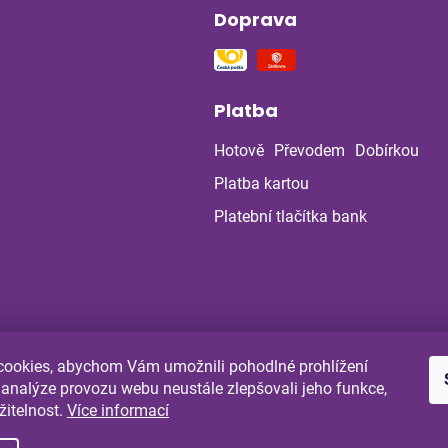
Doprava
ín
na stres a
ou soustavu
Platba
 z bylinné poradny
uje: Co ukázala
Hotově
Převodem
Dobírkou
la po dvou
ch?
Platba kartou
Platební tlačítka bank
a a bylinky v létě:
 chránit
enou cestou
ookies, abychom Vám umožnili pohodlné prohlížení
Shoptet.cz
Comgate.cz
 analýze provozu webu neustále zlepšovali jeho funkce,
žitelnost.
Více informací