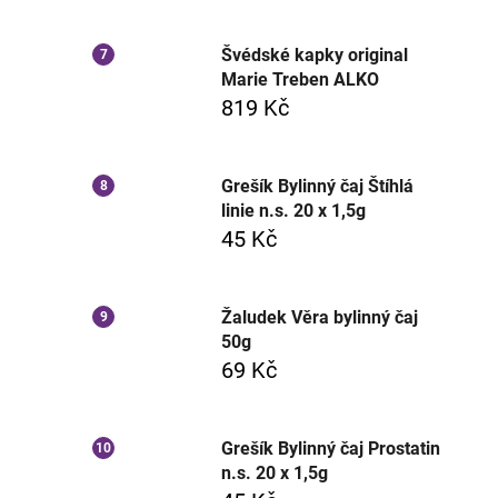
Švédské kapky original
Marie Treben ALKO
819 Kč
Grešík Bylinný čaj Štíhlá
linie n.s. 20 x 1,5g
45 Kč
Žaludek Věra bylinný čaj
50g
69 Kč
Grešík Bylinný čaj Prostatin
n.s. 20 x 1,5g