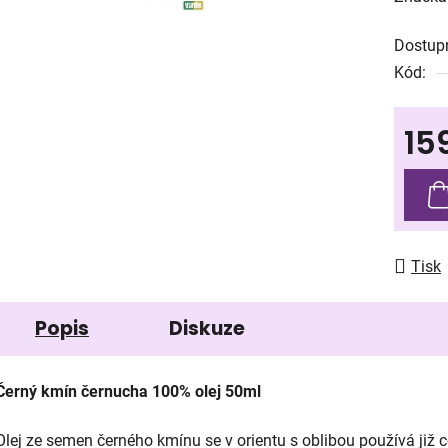
produk
Dostup
je
Kód:
0,0
z
15
5
hvězdič
Měrná
Tisk
Popis
Diskuze
Černý kmín černucha 100% olej 50ml
Olej ze semen černého kmínu se v orientu s oblibou používá již 