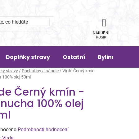
NÁKUPNÍ
KOŠÍK
Doplňky stravy
Ostatní
Bylinná pora
ky stravy
/
Pochutiny a nápoje
/
Virde Černý kmín -
 100% olej 50ml
rde Černý kmín -
nucha 100% olej
ml
né
noceno
Podrobnosti hodnocení
ení
:
Virde