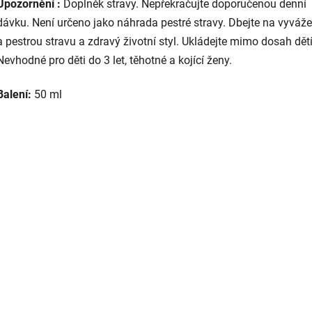
Upozornění :
Dopln
ěk stravy. Nepřekračujte doporučenou denn
í
dávku. Není ur
čeno jako n
áhrada pestré stravy. Dbejte na vyvá
ž
a pestrou stravu a zdrav
ý
životn
í styl. Ukládejte mimo dosah d
ět
Nevhodné pro d
ěti do 3 let, těhotn
é a kojící
ženy.
Balení:
50 ml