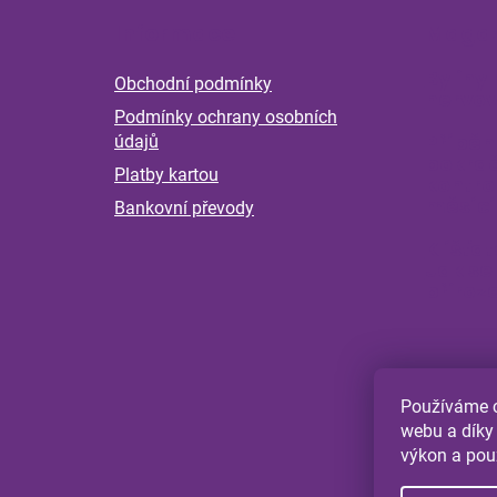
á
Informace
Magaz
p
a
Byliny 
Obchodní podmínky
t
nervov
Podmínky ochrany osobních
í
Příběh
údajů
pokrač
Platby kartou
kontro
měsící
Bankovní převody
Klíšťat
Jak se
přiroz
Používáme c
webu a díky
výkon a pou