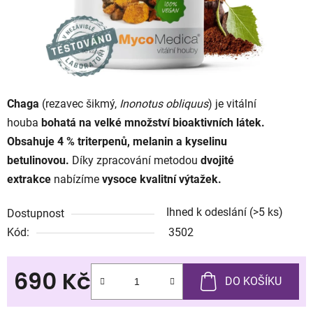
Chaga
(rezavec šikmý,
Inonotus obliquus
) je vitální
houba
bohatá na velké množství bioaktivních látek.
Obsahuje 4 % triterpenů, melanin a kyselinu
betulinovou.
Díky zpracování metodou
dvojité
extrakce
nabízíme
vysoce kvalitní výtažek.
Ihned k odeslání
(>5 ks)
Dostupnost
Kód:
3502
690 Kč
DO KOŠÍKU
Měrná cena: