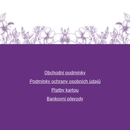
Z
á
Informace
p
a
Obchodní podmínky
t
Podmínky ochrany osobních údajů
í
Platby kartou
Bankovní převody
Magazín