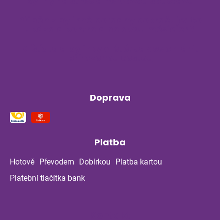
Byliny na stres a nervovou soustavu
Příběh z bylinné poradny pokračuje: Co
ukázala kontrola po dvou měsících?
Klíšťata a bylinky v létě: Jak se chránit
přirozenou cestou
Doprava
Platba
Hotově
Převodem
Dobírkou
Platba kartou
Platební tlačítka bank
Kontakt