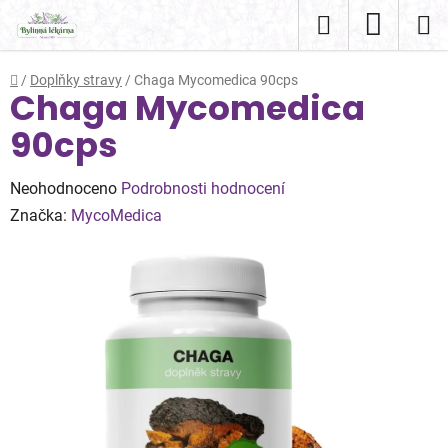
Přejít
Hledat
NÁKUP
na
obsah
KOŠÍK
Domů
/
Doplňky stravy
/
Chaga Mycomedica 90cps
Chaga Mycomedica
90cps
Průměrné
Neohodnoceno
Podrobnosti hodnocení
hodnocení
Značka:
MycoMedica
produktu
je
0,0
z
5
hvězdiček.