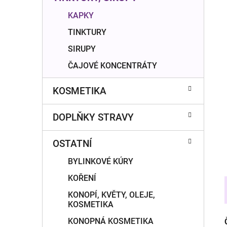
í
p
KAPKY
a
TINKTURY
n
SIRUPY
e
ČAJOVÉ KONCENTRÁTY
l
KOSMETIKA
DOPLŇKY STRAVY
OSTATNÍ
BYLINKOVÉ KÚRY
KOŘENÍ
KONOPÍ, KVĚTY, OLEJE,
KOSMETIKA
KONOPNÁ KOSMETIKA