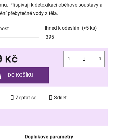
mu. Přispívají k detoxikaci oběhové soustavy a
ění přebytečné vody z těla.
Ihned k odeslání
(>5 ks)
nost
ek.
395
9 Kč
 cena:
DO KOŠÍKU
Zeptat se
Sdílet
Doplňkové parametry