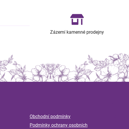
Zázemí kamenné prodejny
Z
á
Informace
Magaz
p
a
Byliny 
Obchodní podmínky
t
nervov
Podmínky ochrany osobních
í