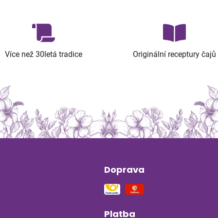
Více než 30letá tradice
Originální receptury čajů
Doprava
ín
na stres a
ou soustavu
Platba