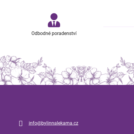
Odbodné poradenství
Kontakt
info
@
bylinnalekarna.cz