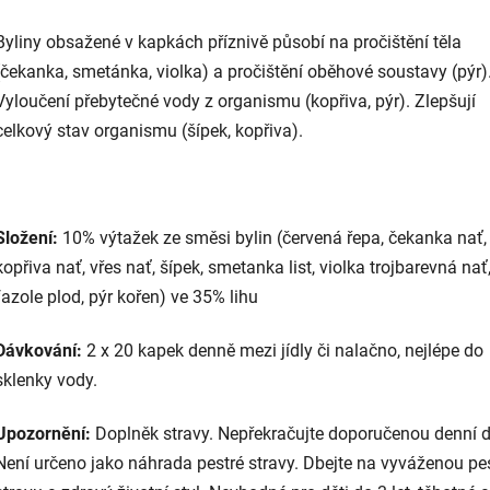
Byliny obsažené v kapkách příznivě působí na pročištění těla
(čekanka, smetánka, violka) a pročištění oběhové soustavy (pýr)
Vyloučení přebytečné vody z organismu (kopřiva, pýr). Zlepšují
celkový stav organismu (šípek, kopřiva).
Složení:
10% výtažek ze směsi bylin (červená řepa, čekanka nať,
kopřiva nať, vřes nať, šípek, smetanka list, violka trojbarevná nať
fazole plod, pýr kořen) ve 35% lihu
Dávkování:
2 x 20 kapek denně mezi jídly či nalačno
, nejlépe do
sklenky vody.
Upozornění:
Doplněk stravy. Nepřekračujte doporučenou denní 
Není určeno jako náhrada pestré stravy. Dbejte na vyváženou pe