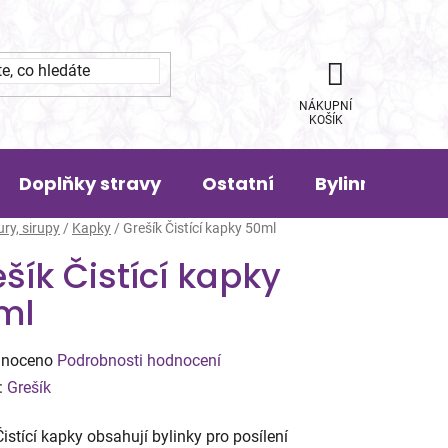
NÁKUPNÍ
KOŠÍK
Doplňky stravy
Ostatní
Bylinná pora
ury, sirupy
/
Kapky
/
Grešík Čistící kapky 50ml
šík Čistící kapky
ml
né
noceno
Podrobnosti hodnocení
ení
:
Grešík
tu
Čistící kapky obsahují bylinky pro posílení