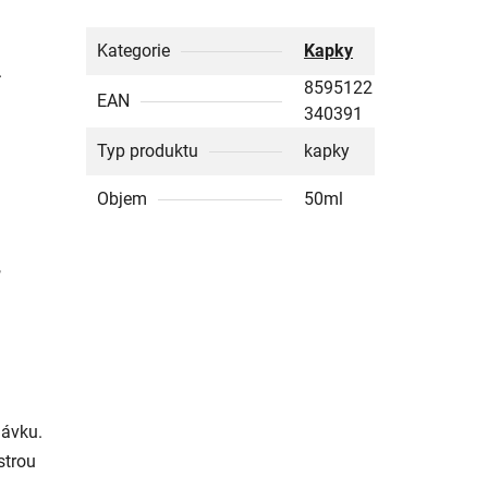
Kategorie
Kapky
.
8595122
EAN
340391
Typ produktu
kapky
Objem
50ml
,
dávku.
strou