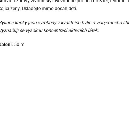
stravu a zdravý životní styl. Nevhodné pro děti do 3 let, těhotné a
kojící ženy. Ukládejte mimo dosah dětí.
Bylinné kapky jsou vyrobeny z kvalitních bylin a velejemného lih
Vyznačují se vysokou koncentrací aktivních látek.
Balení:
50 ml