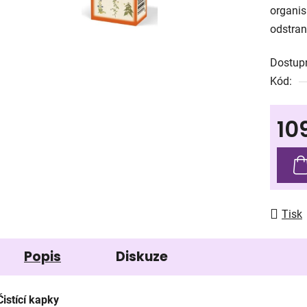
organis
0,0
odstran
z
5
Dostup
hvězdič
Kód:
10
Měrná
Tisk
Popis
Diskuze
Čistící kapky