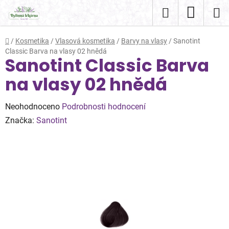
Přejít
Hledat
NÁKUP
na
obsah
KOŠÍK
Domů
/
Kosmetika
/
Vlasová kosmetika
/
Barvy na vlasy
/
Sanotint
Classic Barva na vlasy 02 hnědá
Sanotint Classic Barva
na vlasy 02 hnědá
Průměrné
Neohodnoceno
Podrobnosti hodnocení
hodnocení
Značka:
Sanotint
produktu
je
0,0
z
5
hvězdiček.