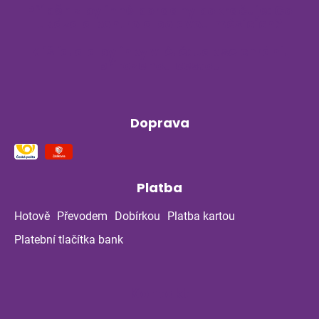
Příběh z bylinné poradny pokračuje: Co
ukázala kontrola po dvou měsících?
Klíšťata a bylinky v létě: Jak se chránit
přirozenou cestou
Doprava
Platba
Hotově
Převodem
Dobírkou
Platba kartou
Platební tlačítka bank
Kontakt