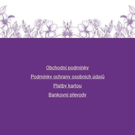
Z
á
Informace
p
a
Obchodní podmínky
t
Podmínky ochrany osobních údajů
í
Platby kartou
Bankovní převody
Magazín
Byliny na stres a nervovou soustavu