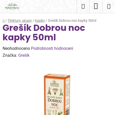
Přejít
Hledat
NÁKUP
na
obsah
KOŠÍK
Domů
/
Tinktury, sirupy
/
Kapky
/
Grešík Dobrou noc kapky 50ml
Grešík Dobrou noc
kapky 50ml
Průměrné
Neohodnoceno
Podrobnosti hodnocení
hodnocení
Značka:
Grešík
produktu
je
0,0
z
5
hvězdiček.