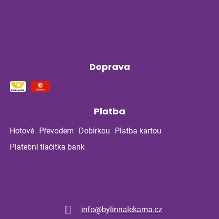
Příběh z bylinné poradny pokračuje: Co
ukázala kontrola po dvou měsících?
Doprava
Platba
Hotově
Převodem
Dobírkou
Platba kartou
Platební tlačítka bank
Kontakt
info
@
bylinnalekarna.cz