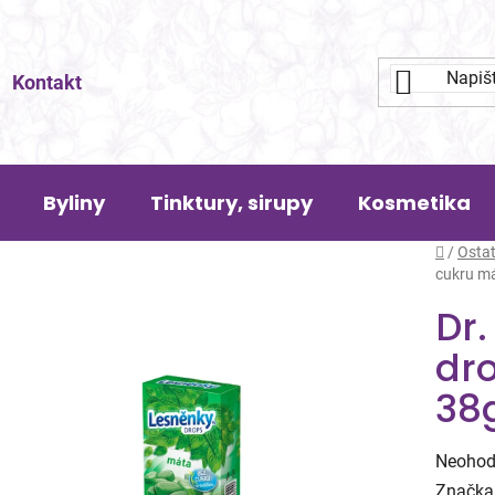
Kontakt
Byliny
Tinktury, sirupy
Kosmetika
Domů
/
Ostat
cukru m
Dr.
dr
38
Průměr
Neohod
hodnoc
Značka