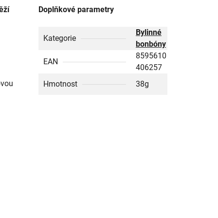
ěží
Doplňkové parametry
Bylinné
Kategorie
bonbóny
8595610
EAN
406257
ovou
Hmotnost
38g