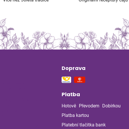
Doprava
ín
na stres a
ou soustavu
Platba
 z bylinné poradny
uje: Co ukázala
Hotově
Převodem
Dobírkou
la po dvou
ch?
Platba kartou
Platební tlačítka bank
a a bylinky v létě: