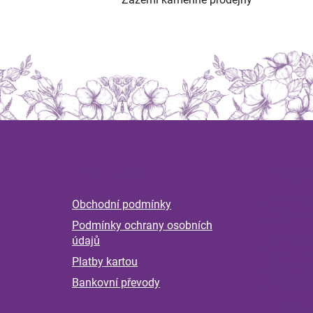
Z
á
Informace
Magaz
p
a
Byliny 
Obchodní podmínky
t
nervov
Podmínky ochrany osobních
í
Příběh
údajů
pokrač
Platby kartou
kontro
měsící
Bankovní převody
Klíšťat