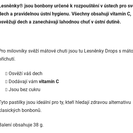
Lesněnky® jsou bonbony určené k rozpouštění v ústech pro sv
dech a pravidelnou ústní hygienu. Všechny obsahují vitamin C,
osvěžují dech a zanechávají lahodnou chuť v ústní dutině.
Pro milovníky svěží mátové chuti jsou tu Lesněnky Drops s mát
příchutí.
Osvěží váš dech
Dodávají vám
vitamín C
Jsou bez cukru
Tyto pastilky jsou ideální pro ty, kteří hledají zdravou alternativu
klasických bonbonů.
Balení obsahuje 38 g.