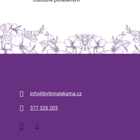
Kontakt
info
@
bylinnalekarna.cz
377 326 203