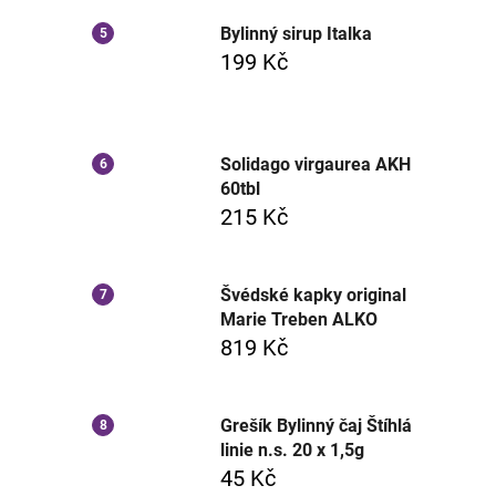
Bylinný sirup Italka
199 Kč
Solidago virgaurea AKH
60tbl
215 Kč
Švédské kapky original
Marie Treben ALKO
819 Kč
Grešík Bylinný čaj Štíhlá
linie n.s. 20 x 1,5g
45 Kč