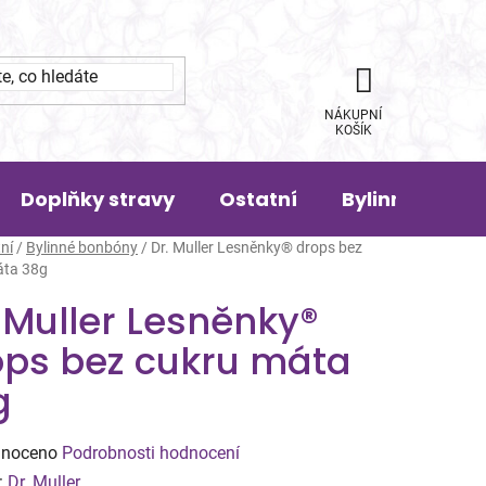
NÁKUPNÍ
KOŠÍK
Doplňky stravy
Ostatní
Bylinná pora
ní
/
Bylinné bonbóny
/
Dr. Muller Lesněnky® drops bez
áta 38g
 Muller Lesněnky®
ops bez cukru máta
g
né
noceno
Podrobnosti hodnocení
ení
:
Dr. Muller