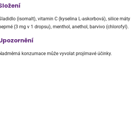
Složení
Sladidlo (isomalt), vitamin C (kyselina L-askorbová), silice máty
peprné (3 mg v 1 dropsu), menthol, anethol, barvivo (chlorofyl).
Upozornění
Nadměrná konzumace může vyvolat projímavé účinky.