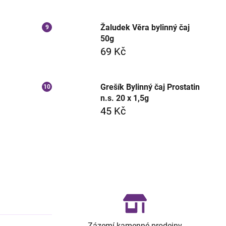
Žaludek Věra bylinný čaj
50g
69 Kč
Grešík Bylinný čaj Prostatin
n.s. 20 x 1,5g
45 Kč
Zázemí kamenné prodejny