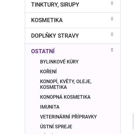
n
TINKTURY, SIRUPY
í
p
KOSMETIKA
a
n
DOPLŇKY STRAVY
e
l
OSTATNÍ
BYLINKOVÉ KÚRY
KOŘENÍ
KONOPÍ, KVĚTY, OLEJE,
KOSMETIKA
KONOPNÁ KOSMETIKA
IMUNITA
VETERINÁRNÍ PŘÍPRAVKY
ÚSTNÍ SPREJE