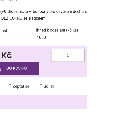
tu
ky® drops máta – bonbony pro osvěžení dechu s
m BEZ CUKRU se sladidlem.
Ihned k odeslání
(>5 ks)
nost
1000
ek.
 Kč
 cena:
DO KOŠÍKU
Zeptat se
Sdílet