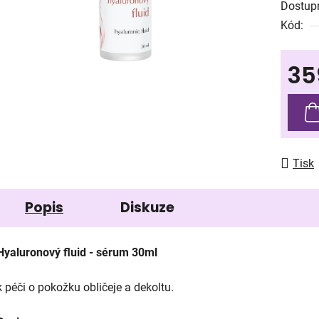
Dostup
je
Kód:
0,0
z
35
5
hvězdič
Měrná
Tisk
Popis
Diskuze
Hyaluronový fluid - sérum 30ml
k péči o pokožku obličeje a dekoltu.