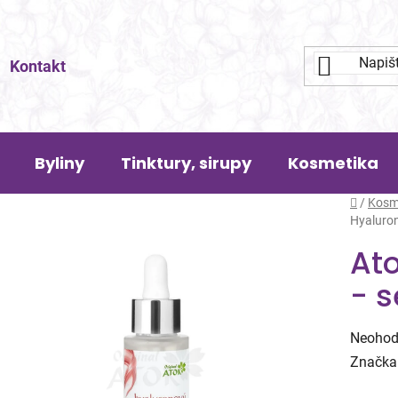
Kontakt
Byliny
Tinktury, sirupy
Kosmetika
Domů
/
Kosm
Hyaluron
Ato
- 
Průměr
Neohod
hodnoc
Značka
produk