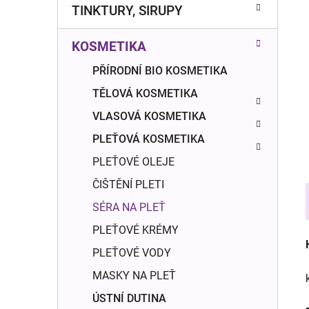
n
TINKTURY, SIRUPY
í
p
KOSMETIKA
a
n
PŘÍRODNÍ BIO KOSMETIKA
e
TĚLOVÁ KOSMETIKA
l
VLASOVÁ KOSMETIKA
PLEŤOVÁ KOSMETIKA
PLEŤOVÉ OLEJE
ČIŠTĚNÍ PLETI
SÉRA NA PLEŤ
PLEŤOVÉ KRÉMY
PLEŤOVÉ VODY
MASKY NA PLEŤ
ÚSTNÍ DUTINA