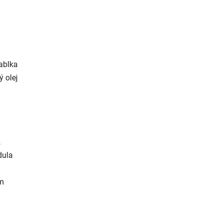
jablka
ý olej
,
dula
um