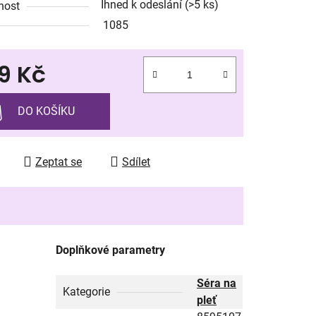
Ihned k odeslání
(>5 ks)
nost
1085
9 Kč
ek.
 cena:
DO KOŠÍKU
Zeptat se
Sdílet
Doplňkové parametry
Séra na
Kategorie
pleť