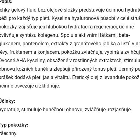
Popis:
lehký gelový fluid bez olejové složky představuje účinnou hydrat
péči pro každý typ pleti. Kyselina hyaluronová působí v celé stru
pokožky, zajišťuje její hlubokou hydrataci a regeneraci, účinně
ovlivňuje syntézu kolagenu. Spolu s aktivními látkami, beta-
glukanem, pantenolem, extrakty z granátového jablka a listů vin
révy, fruktanem a konjacem, pokožku zvláčňuje, vypíná a zvlhčuj
Ovocné AHA-kyseliny, obsažené v rostlinných extraktech, stimulu
obnovu kožních buněk a zlepšují přirozený tonus pleti. Jemný pe
prášek dodává pleti jas a vitalitu. Éterický olej z levandule poko
účinně osvěžuje a zklidňuje.
Účinky:
hydratuje, stimuluje buněčnou obnovu, zvláčňuje, rozjasňuje.
Typ pokožky:
všechny.