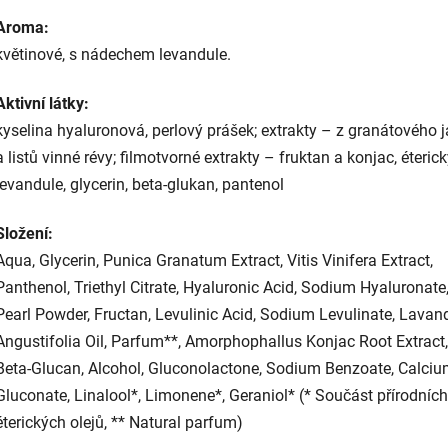
Aroma:
květinové, s nádechem levandule.
Aktivní látky:
kyselina hyaluronová, perlový prášek; extrakty – z granátového 
a listů vinné révy; filmotvorné extrakty – fruktan a konjac, éterick
levandule, glycerin, beta-glukan, pantenol
Složení:
Aqua, Glycerin, Punica Granatum Extract, Vitis Vinifera Extract,
Panthenol, Triethyl Citrate, Hyaluronic Acid, Sodium Hyaluronate
Pearl Powder, Fructan, Levulinic Acid, Sodium Levulinate, Lavan
Angustifolia Oil, Parfum**, Amorphophallus Konjac Root Extract,
Beta-Glucan, Alcohol, Gluconolactone, Sodium Benzoate, Calci
Gluconate, Linalool*, Limonene*, Geraniol* (* Součást přírodních
éterických olejů, ** Natural parfum)