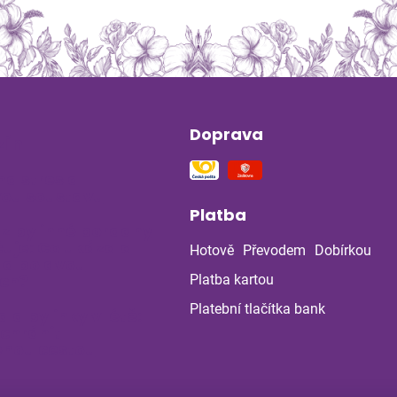
Doprava
ín
na stres a
ou soustavu
Platba
 z bylinné poradny
uje: Co ukázala
Hotově
Převodem
Dobírkou
la po dvou
ch?
Platba kartou
Platební tlačítka bank
a a bylinky v létě:
 chránit
enou cestou