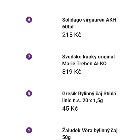
Solidago virgaurea AKH
60tbl
215 Kč
Švédské kapky original
Marie Treben ALKO
819 Kč
Grešík Bylinný čaj Štíhlá
linie n.s. 20 x 1,5g
45 Kč
Žaludek Věra bylinný čaj
50g