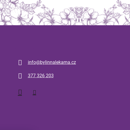
Kontakt
info
@
bylinnalekarna.cz
377 326 203