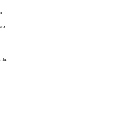
ou
pro
adu.