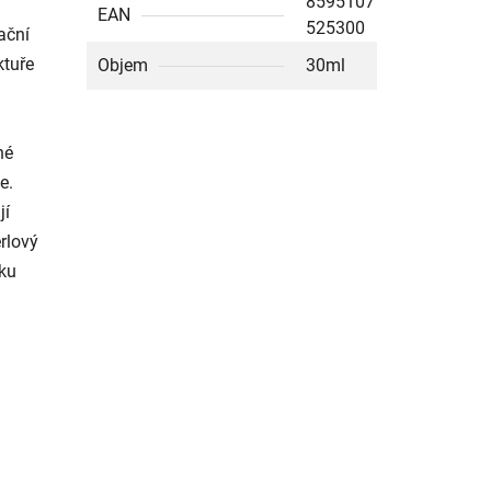
8595107
EAN
525300
ační
ktuře
Objem
30ml
né
e.
jí
rlový
žku