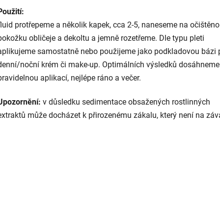
Použití:
fluid protřepeme a několik kapek, cca 2-5, naneseme na očištěn
pokožku obličeje a dekoltu a jemně rozetřeme. Dle typu pleti
aplikujeme samostatně nebo použijeme jako podkladovou bázi 
denní/noční krém či make-up. Optimálních výsledků dosáhneme
pravidelnou aplikací, nejlépe ráno a večer.
Upozornění:
v důsledku sedimentace obsažených rostlinných
extraktů může docházet k přirozenému zákalu, který není na záv