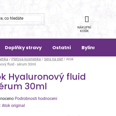
NÁKUPNÍ
KOŠÍK
Doplňky stravy
Ostatní
Bylinná pora
etika
/
Pleťová kosmetika
/
Séra na pleť
/
Atok
ový fluid - sérum 30ml
k Hyaluronový fluid
sérum 30ml
né
noceno
Podrobnosti hodnocení
ení
:
Atok original
tu