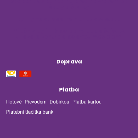
podpořit celou rodinu před návratem do
školy a školky
Byliny na stres a nervovou soustavu
Příběh z bylinné poradny pokračuje: Co
ukázala kontrola po dvou měsících?
Doprava
Platba
Hotově
Převodem
Dobírkou
Platba kartou
Platební tlačítka bank
Kontakt