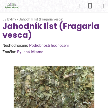
Přejít
Hledat
NÁKUP
na
obsah
KOŠÍK
Domů
/
Byliny
/
Jahodník list (Fragaria vesca)
Jahodník list (Fragaria
vesca)
Průměrné
Neohodnoceno
Podrobnosti hodnocení
hodnocení
Značka:
Bylinná lékárna
produktu
je
0,0
z
5
hvězdiček.