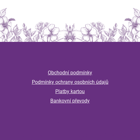
Z
á
Informace
p
a
Obchodní podmínky
t
Podmínky ochrany osobních údajů
í
Platby kartou
Bankovní převody
Magazín
Připravte imunitu na podzim včas: jak