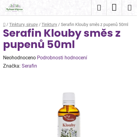
Přejít
Hledat
NÁKUP
na
obsah
KOŠÍK
Domů
/
Tinktury, sirupy
/
Tinktury
/
Serafin Klouby směs z pupenů 50ml
Serafin Klouby směs z
pupenů 50ml
Průměrné
Neohodnoceno
Podrobnosti hodnocení
hodnocení
Značka:
Serafin
produktu
je
0,0
z
5
hvězdiček.