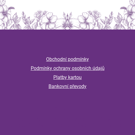
Z
á
Informace
p
a
Obchodní podmínky
t
Podmínky ochrany osobních údajů
í
Platby kartou
Bankovní převody
Magazín
Připravte imunitu na podzim včas: jak
podpořit celou rodinu před návratem do
školy a školky