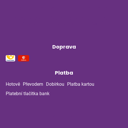
Byliny na stres a nervovou soustavu
Příběh z bylinné poradny pokračuje: Co
ukázala kontrola po dvou měsících?
Doprava
Platba
Hotově
Převodem
Dobírkou
Platba kartou
Platební tlačítka bank
Kontakt