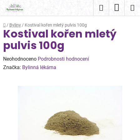
Přejít
Hledat
NÁKUP
na
obsah
KOŠÍK
Domů
/
Byliny
/
Kostival kořen mletý pulvis 100g
Kostival kořen mletý
pulvis 100g
Průměrné
Neohodnoceno
Podrobnosti hodnocení
hodnocení
Značka:
Bylinná lékárna
produktu
je
0,0
z
5
hvězdiček.