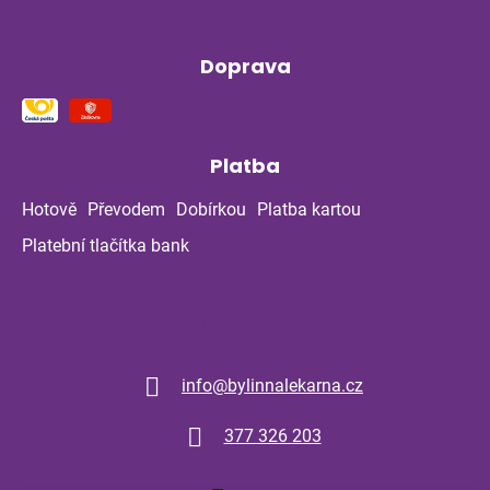
Doprava
Platba
Hotově
Převodem
Dobírkou
Platba kartou
Platební tlačítka bank
Kontakt
info
@
bylinnalekarna.cz
377 326 203