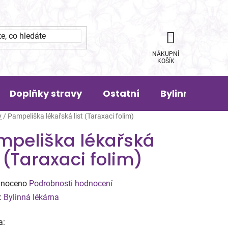
NÁKUPNÍ
KOŠÍK
Doplňky stravy
Ostatní
Bylinná pora
y
/
Pampeliška lékařská list (Taraxaci folim)
mpeliška lékařská
t (Taraxaci folim)
né
noceno
Podrobnosti hodnocení
ení
:
Bylinná lékárna
tu
a: