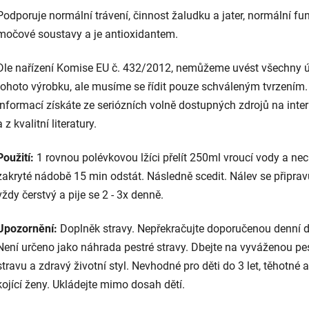
Podporuje normální trávení, činnost žaludku a jater, normální fu
močové soustavy a je antioxidantem.
Dle nařízení Komise EU č. 432/2012, nemůžeme uvést všechny 
tohoto výrobku, ale musíme se řídit pouze schváleným tvrzením.
informací získáte ze seriózních volně dostupných zdrojů na inte
a z kvalitní literatury.
Použití:
1 rovnou polévkovou lžíci přelít 250ml vroucí vody a nec
zakryté nádobě 15 min odstát. Následně scedit. Nálev se připrav
vždy čerstvý a pije se 2 - 3x denně.
Upozornění:
Doplněk stravy. Nepřekračujte doporučenou denní 
Není určeno jako náhrada pestré stravy. Dbejte na vyváženou pe
stravu a zdravý životní styl. Nevhodné pro děti do 3 let, těhotné a
kojící ženy. Ukládejte mimo dosah dětí.