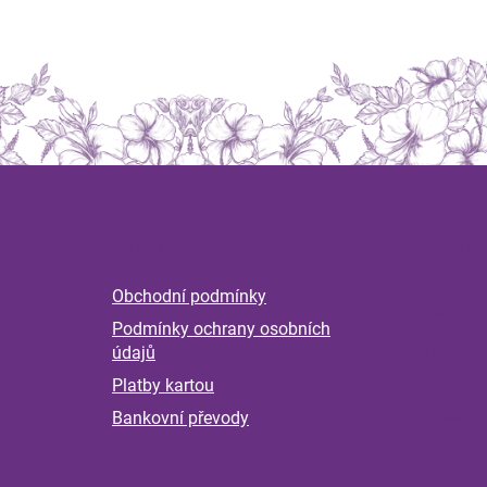
Z
á
Informace
Magaz
p
a
Byliny 
Obchodní podmínky
t
nervov
Podmínky ochrany osobních
í
Příběh
údajů
pokrač
Platby kartou
kontro
měsící
Bankovní převody
Klíšťat
Jak se