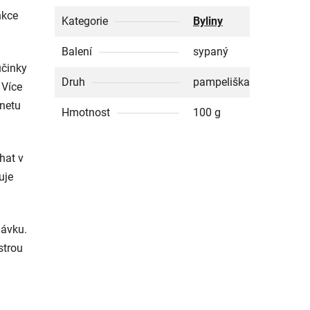
nkce
Kategorie
Byliny
Balení
sypaný
účinky
Druh
pampeliška
 Více
rnetu
Hmotnost
100 g
hat v
uje
dávku.
strou