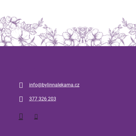
Kontakt
info
@
bylinnalekarna.cz
377 326 203