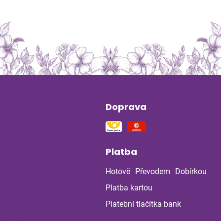
Doprava
ín
na stres a
ou soustavu
Platba
 z bylinné poradny
uje: Co ukázala
Hotově
Převodem
Dobírkou
la po dvou
ch?
Platba kartou
Platební tlačítka bank
a a bylinky v létě:
 chránit