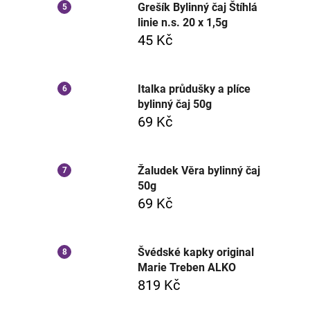
Grešík Bylinný čaj Štíhlá
linie n.s. 20 x 1,5g
45 Kč
Italka průdušky a plíce
bylinný čaj 50g
69 Kč
Žaludek Věra bylinný čaj
50g
69 Kč
Švédské kapky original
Marie Treben ALKO
819 Kč