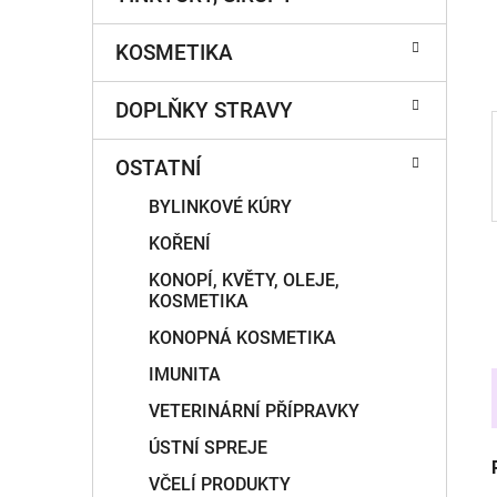
í
p
KOSMETIKA
a
n
DOPLŇKY STRAVY
e
l
OSTATNÍ
BYLINKOVÉ KÚRY
KOŘENÍ
KONOPÍ, KVĚTY, OLEJE,
KOSMETIKA
KONOPNÁ KOSMETIKA
IMUNITA
VETERINÁRNÍ PŘÍPRAVKY
ÚSTNÍ SPREJE
VČELÍ PRODUKTY