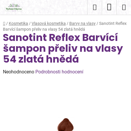
Přejít
Hledat
NÁKUP
na
obsah
KOŠÍK
Domů
/
Kosmetika
/
Vlasová kosmetika
/
Barvy na vlasy
/
Sanotint Reflex
Barvící šampon přeliv na vlasy 54 zlatá hnědá
Sanotint Reflex Barvící
šampon přeliv na vlasy
54 zlatá hnědá
Průměrné
Neohodnoceno
Podrobnosti hodnocení
hodnocení
produktu
je
0,0
z
5
hvězdiček.