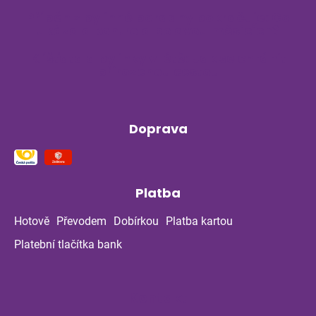
Příběh z bylinné poradny pokračuje: Co
ukázala kontrola po dvou měsících?
Klíšťata a bylinky v létě: Jak se chránit
přirozenou cestou
Doprava
Platba
Hotově
Převodem
Dobírkou
Platba kartou
Platební tlačítka bank
Kontakt