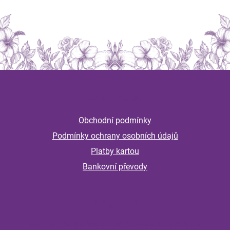
Z
á
Informace
p
a
Obchodní podmínky
t
Podmínky ochrany osobních údajů
í
Platby kartou
Bankovní převody
Magazín
Byliny na stres a nervovou soustavu