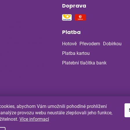
Doprava
ín
na stres a
ou soustavu
Platba
 z bylinné poradny
uje: Co ukázala
Hotově
Převodem
Dobírkou
la po dvou
ch?
Platba kartou
Platební tlačítka bank
a a bylinky v létě:
 chránit
enou cestou
ookies, abychom Vám umožnili pohodlné prohlížení
Shoptet.cz
Comgate.cz
 analýze provozu webu neustále zlepšovali jeho funkce,
žitelnost.
Více informací