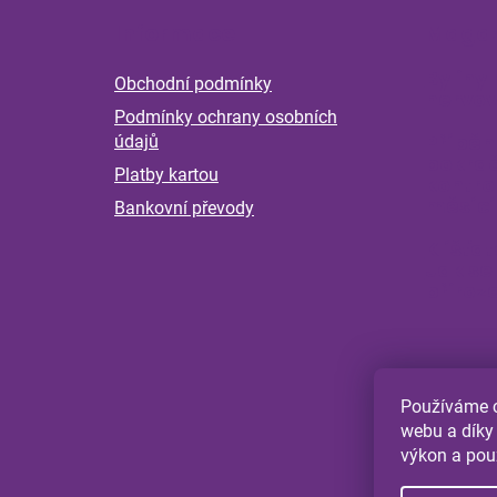
á
Informace
Magaz
p
a
Byliny 
Obchodní podmínky
t
nervov
Podmínky ochrany osobních
í
Příběh
údajů
pokrač
Platby kartou
kontro
měsící
Bankovní převody
Klíšťat
Jak se
přiroz
Používáme c
webu a díky
výkon a pou