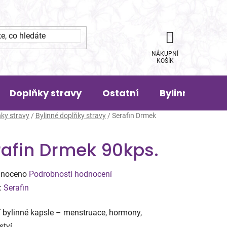
NÁKUPNÍ
KOŠÍK
Doplňky stravy
Ostatní
Bylinná pora
ky stravy
/
Bylinné doplňky stravy
/
Serafin Drmek
rafin Drmek 90kps.
né
noceno
Podrobnosti hodnocení
ení
:
Serafin
tu
í bylinné kapsle – menstruace, hormony,
ství