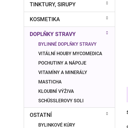
n
TINKTURY, SIRUPY
í
p
KOSMETIKA
a
n
DOPLŇKY STRAVY
e
l
BYLINNÉ DOPLŇKY STRAVY
VITÁLNÍ HOUBY MYCOMEDICA
POCHUTINY A NÁPOJE
VITAMÍNY A MINERÁLY
MASTICHA
KLOUBNÍ VÝŽIVA
SCHÜSSLEROVY SOLI
OSTATNÍ
BYLINKOVÉ KÚRY