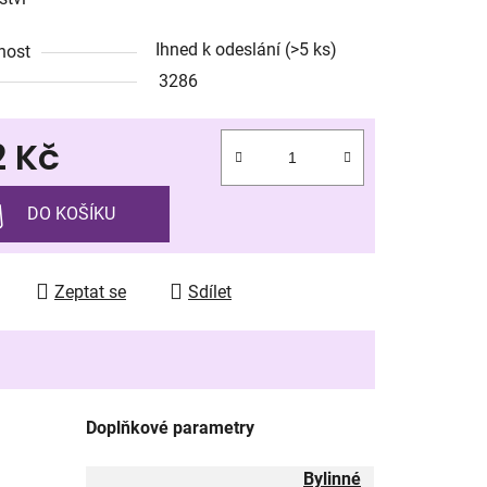
Ihned k odeslání
(>5 ks)
nost
3286
ek.
2 Kč
 cena:
DO KOŠÍKU
Zeptat se
Sdílet
Doplňkové parametry
Bylinné