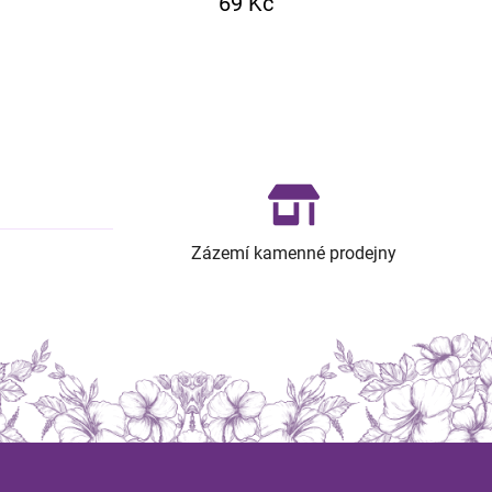
69 Kč
Zázemí kamenné prodejny
Z