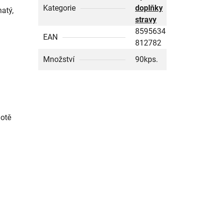
Kategorie
doplňky
natý,
stravy
8595634
EAN
812782
Množství
90kps.
lotě