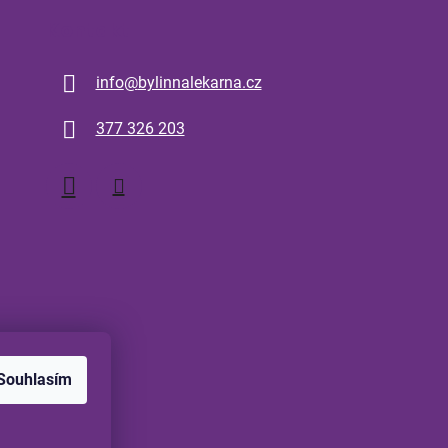
Kontakt
info
@
bylinnalekarna.cz
377 326 203
Souhlasím