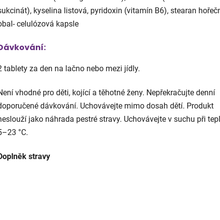
sukcinát), kyselina listová, pyridoxin (vitamín B6), stearan hořeč
obal- celulózová kapsle
Dávkování:
2 tablety za den na lačno nebo mezi jídly.
Není vhodné pro děti, kojící a těhotné ženy. Nepřekračujte denní
doporučené dávkování. Uchovávejte mimo dosah dětí. Produkt
neslouží jako náhrada pestré stravy. Uchovávejte v suchu při tep
5–23 °C.
Doplněk stravy