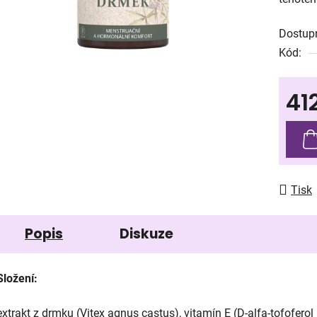
0,0
z
Dostup
5
Kód:
hvězdič
41
Měrná
Tisk
Popis
Diskuze
Složení:
extrakt z drmku (Vitex agnus castus), vitamín E (D-alfa-tofoferol