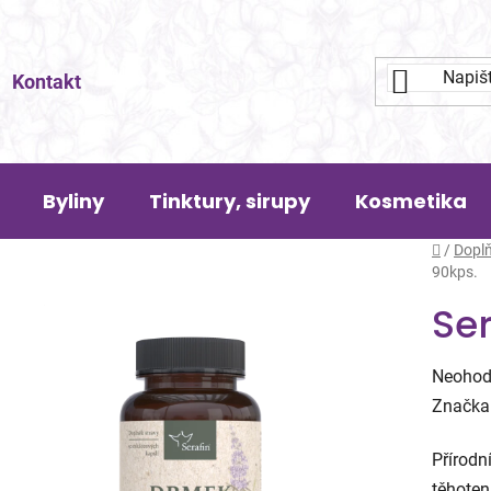
Kontakt
Byliny
Tinktury, sirupy
Kosmetika
Domů
/
Doplň
90kps.
Se
Průměr
Neohod
hodnoc
Značka
produk
Přírodn
je
těhoten