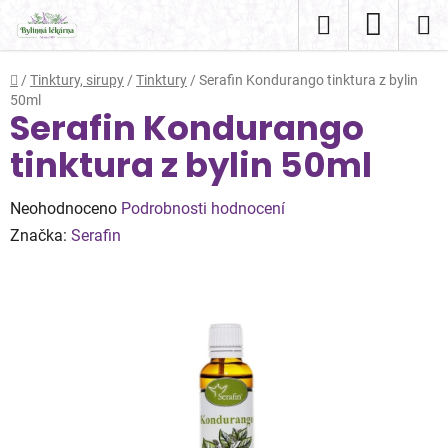
Přejít
Hledat
NÁKUP
na
obsah
KOŠÍK
Domů
/
Tinktury, sirupy
/
Tinktury
/
Serafin Kondurango tinktura z bylin
50ml
Serafin Kondurango
tinktura z bylin 50ml
Průměrné
Neohodnoceno
Podrobnosti hodnocení
hodnocení
Značka:
Serafin
produktu
je
0,0
z
5
hvězdiček.