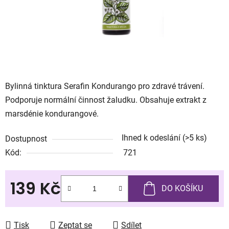
Bylinná tinktura Serafin Kondurango pro zdravé trávení.
Podporuje normální činnost žaludku. Obsahuje extrakt z
marsdénie kondurangové.
Ihned k odeslání
(>5 ks)
Dostupnost
Kód:
721
139 Kč
DO KOŠÍKU
Měrná cena:
Tisk
Zeptat se
Sdílet