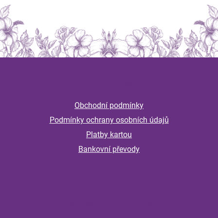
Z
á
Informace
p
a
Obchodní podmínky
t
Podmínky ochrany osobních údajů
í
Platby kartou
Bankovní převody
Magazín
Byliny na stres a nervovou soustavu