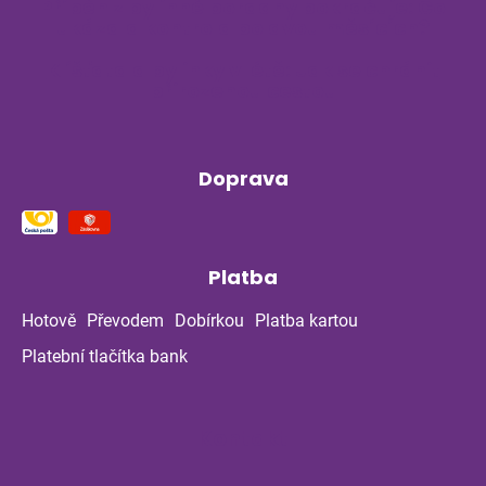
Příběh z bylinné poradny pokračuje: Co
ukázala kontrola po dvou měsících?
Klíšťata a bylinky v létě: Jak se chránit
přirozenou cestou
Doprava
Platba
Hotově
Převodem
Dobírkou
Platba kartou
Platební tlačítka bank
Kontakt