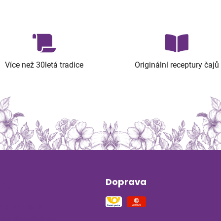
Více než 30letá tradice
Originální receptury čajů
Doprava
ín
na stres a
ou soustavu