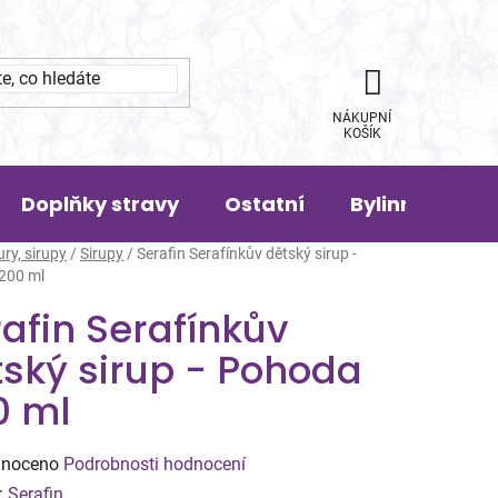
NÁKUPNÍ
KOŠÍK
Doplňky stravy
Ostatní
Bylinná pora
ury, sirupy
/
Sirupy
/
Serafin Serafínkův dětský sirup -
200 ml
afin Serafínkův
tský sirup - Pohoda
0 ml
né
noceno
Podrobnosti hodnocení
ení
:
Serafin