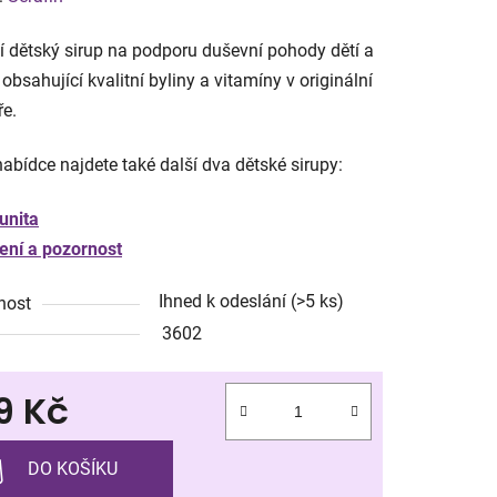
tu
í dětský sirup na podporu duševní pohody dětí a
obsahující kvalitní byliny a vitamíny v originální
ře.
nabídce najdete také další dva dětské sirupy:
ek.
unita
ení a pozornost
Ihned k odeslání
(>5 ks)
nost
3602
9 Kč
 cena:
DO KOŠÍKU