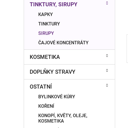
n
TINKTURY, SIRUPY
í
p
KAPKY
a
TINKTURY
n
SIRUPY
e
ČAJOVÉ KONCENTRÁTY
l
KOSMETIKA
DOPLŇKY STRAVY
OSTATNÍ
BYLINKOVÉ KÚRY
KOŘENÍ
KONOPÍ, KVĚTY, OLEJE,
KOSMETIKA