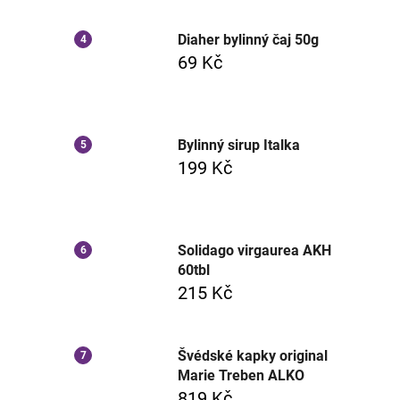
Diaher bylinný čaj 50g
69 Kč
Bylinný sirup Italka
199 Kč
Solidago virgaurea AKH
60tbl
215 Kč
Švédské kapky original
Marie Treben ALKO
819 Kč