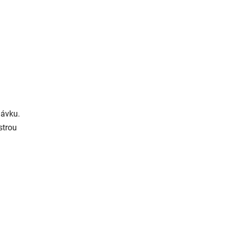
dávku.
strou