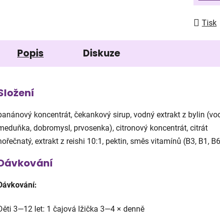
Tisk
Popis
Diskuze
S
ložení
banánový koncentrát, čekankový sirup, vodný extrakt z bylin (vo
meduňka, dobromysl, prvosenka), citronový koncentrát, citrát
hořečnatý, extrakt z reishi 10:1, pektin, směs vitamínů (B3, B1, B6
Dávkování
Dávkování:
Děti 3—12 let: 1 čajová lžička 3—4 × denně