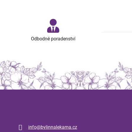
Odbodné poradenství
Kontakt
info
@
bylinnalekarna.cz