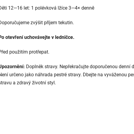
Děti 12—16 let: 1 polévková lžíce 3—4× denně
Doporučujeme zvýšit příjem tekutin.
Po otevření uchovávejte v ledničce.
Před použitím protřepat.
Upozornění:
Doplněk stravy. Nepřekračujte doporučenou denní 
Není určeno jako náhrada pestré stravy. Dbejte na vyváženou pe
stravu a zdravý životní styl.