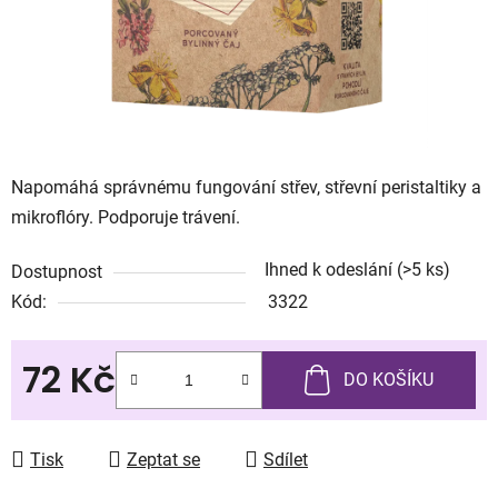
Napomáhá správnému fungování střev, střevní peristaltiky a
mikroflóry. Podporuje trávení.
Ihned k odeslání
(>5 ks)
Dostupnost
Kód:
3322
72 Kč
DO KOŠÍKU
Měrná cena:
Tisk
Zeptat se
Sdílet