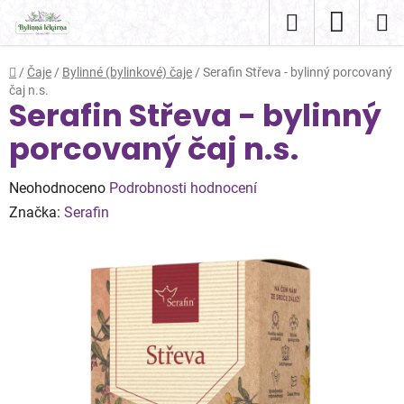
Přejít
Hledat
NÁKUP
na
obsah
KOŠÍK
Domů
/
Čaje
/
Bylinné (bylinkové) čaje
/
Serafin Střeva - bylinný porcovaný
čaj n.s.
Serafin Střeva - bylinný
porcovaný čaj n.s.
Průměrné
Neohodnoceno
Podrobnosti hodnocení
hodnocení
Značka:
Serafin
produktu
je
0,0
z
5
hvězdiček.