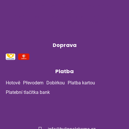
Byliny na stres a nervovou soustavu
Příběh z bylinné poradny pokračuje: Co
ukázala kontrola po dvou měsících?
Doprava
Platba
Hotově
Převodem
Dobírkou
Platba kartou
Platební tlačítka bank
Kontakt