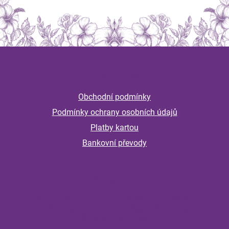
Z
á
Informace
p
a
Obchodní podmínky
t
Podmínky ochrany osobních údajů
í
Platby kartou
Bankovní převody
Magazín
Připravte imunitu na podzim včas: jak
podpořit celou rodinu před návratem do
školy a školky