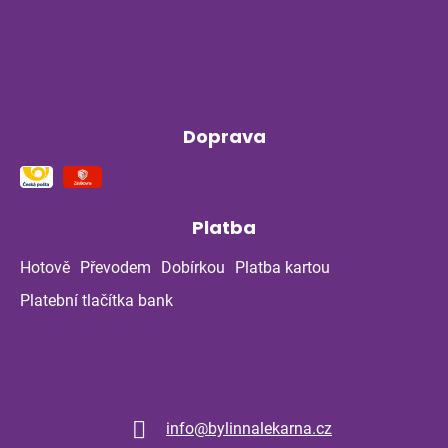
Příběh z bylinné poradny pokračuje: Co
ukázala kontrola po dvou měsících?
Doprava
Platba
Hotově
Převodem
Dobírkou
Platba kartou
Platební tlačítka bank
Kontakt
info
@
bylinnalekarna.cz