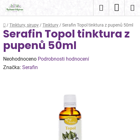
Přejít
Hledat
NÁKUP
na
obsah
KOŠÍK
Domů
/
Tinktury, sirupy
/
Tinktury
/
Serafin Topol tinktura z pupenů 50ml
Serafin Topol tinktura z
pupenů 50ml
Průměrné
Neohodnoceno
Podrobnosti hodnocení
hodnocení
Značka:
Serafin
produktu
je
0,0
z
5
hvězdiček.