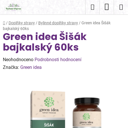
Přejít
Hledat
NÁKUP
na
obsah
KOŠÍK
Domů
/
Doplňky stravy
/
Bylinné doplňky stravy
/
Green idea Šišák
bajkalský 60ks
Green idea Šišák
bajkalský 60ks
Průměrné
Neohodnoceno
Podrobnosti hodnocení
hodnocení
Značka:
Green idea
produktu
je
0,0
z
5
hvězdiček.