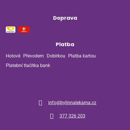
Doprava
Platba
Hotově
Převodem
Dobírkou
Platba kartou
Platební tlačítka bank
Kontakt
info
@
bylinnalekarna.cz
377 326 203