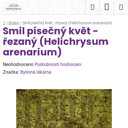
Přejít
Hledat
NÁKUP
na
obsah
KOŠÍK
Domů
/
Byliny
/
Smil písečný květ - řezaný (Helichrysum arenarium)
Smil písečný květ -
řezaný (Helichrysum
arenarium)
Průměrné
Neohodnoceno
Podrobnosti hodnocení
hodnocení
Značka:
Bylinná lékárna
produktu
je
0,0
z
5
hvězdiček.