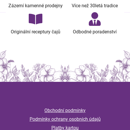
Zázemí kamenné prodejny
Více než 30letá tradice
Originální receptury čajů
Odbodné poradenství
Z
á
Informace
p
a
Obchodní podmínky
t
Podmínky ochrany osobních údajů
í
Platby kartou