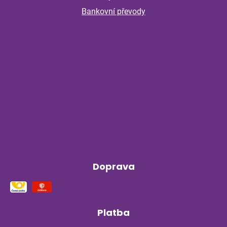
Bankovní převody
Magazín
Byliny na stres a nervovou soustavu
Příběh z bylinné poradny pokračuje: Co
ukázala kontrola po dvou měsících?
Klíšťata a bylinky v létě: Jak se chránit
přirozenou cestou
Doprava
Platba