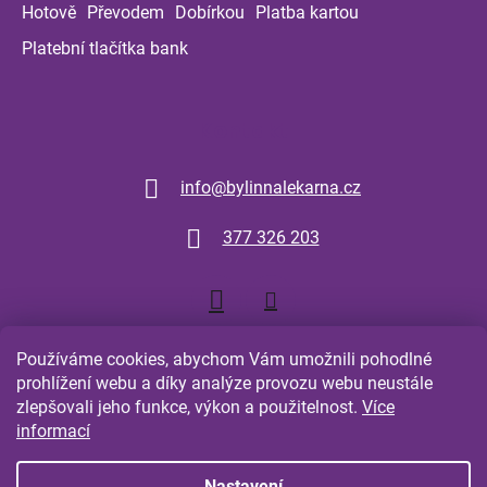
Hotově
Převodem
Dobírkou
Platba kartou
Platební tlačítka bank
Kontakt
info
@
bylinnalekarna.cz
377 326 203
Používáme cookies, abychom Vám umožnili pohodlné
prohlížení webu a díky analýze provozu webu neustále
zlepšovali jeho funkce, výkon a použitelnost.
Více
Shoptet.cz
Comgate.cz
informací
Nastavení