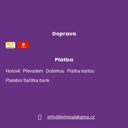
Příběh z bylinné poradny pokračuje: Co
ukázala kontrola po dvou měsících?
Doprava
Platba
Hotově
Převodem
Dobírkou
Platba kartou
Platební tlačítka bank
Kontakt
info
@
bylinnalekarna.cz