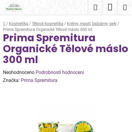
Přejít
Hledat
NÁKUP
na
obsah
KOŠÍK
Domů
/
Kosmetika
/
Tělová kosmetika
/
Krémy, masti, balzámy, gely
/
Prima Spremitura Organické Tělové máslo 300 ml
Prima Spremitura
Organické Tělové máslo
300 ml
Průměrné
Neohodnoceno
Podrobnosti hodnocení
hodnocení
Značka:
Prima Spremitura
produktu
je
0,0
z
5
hvězdiček.