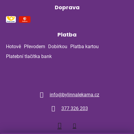
Doprava
Platba
Hotově
Převodem
Dobírkou
Platba kartou
Platební tlačítka bank
Kontakt
info
@
bylinnalekarna.cz
377 326 203