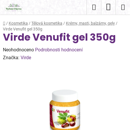
Přejít
Hledat
NÁKUP
na
obsah
KOŠÍK
Domů
/
Kosmetika
/
Tělová kosmetika
/
Krémy, masti, balzámy, gely
/
Virde Venufit gel 350g
Virde Venufit gel 350g
Průměrné
Neohodnoceno
Podrobnosti hodnocení
hodnocení
Značka:
Virde
produktu
je
0,0
z
5
hvězdiček.