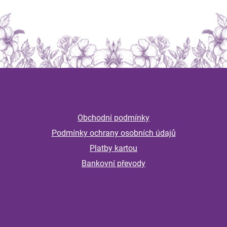
Z
á
Informace
p
a
Obchodní podmínky
t
Podmínky ochrany osobních údajů
í
Platby kartou
Bankovní převody
Magazín
Byliny na stres a nervovou soustavu