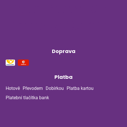
Příběh z bylinné poradny pokračuje: Co
ukázala kontrola po dvou měsících?
Klíšťata a bylinky v létě: Jak se chránit
přirozenou cestou
Doprava
Platba
Hotově
Převodem
Dobírkou
Platba kartou
Platební tlačítka bank
Kontakt