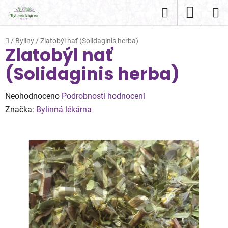
Přejít
Hledat
NÁKUP
na
obsah
KOŠÍK
Domů
/
Byliny
/
Zlatobýl nať (Solidaginis herba)
Zlatobýl nať
(Solidaginis herba)
Průměrné
Neohodnoceno
Podrobnosti hodnocení
hodnocení
Značka:
Bylinná lékárna
produktu
je
0,0
z
5
hvězdiček.