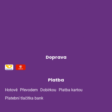
Připravte imunitu na podzim včas: jak
podpořit celou rodinu před návratem do
školy a školky
Byliny na stres a nervovou soustavu
Příběh z bylinné poradny pokračuje: Co
ukázala kontrola po dvou měsících?
Doprava
Platba
Hotově
Převodem
Dobírkou
Platba kartou
Platební tlačítka bank