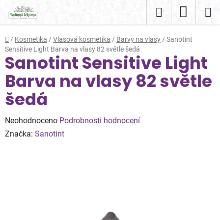
Přejít
Hledat
NÁKUP
na
obsah
KOŠÍK
Domů
/
Kosmetika
/
Vlasová kosmetika
/
Barvy na vlasy
/
Sanotint
Sensitive Light Barva na vlasy 82 světle šedá
Sanotint Sensitive Light
Barva na vlasy 82 světle
šedá
Průměrné
Neohodnoceno
Podrobnosti hodnocení
hodnocení
Značka:
Sanotint
produktu
je
0,0
z
5
hvězdiček.