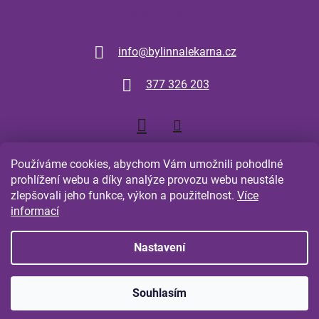
Kontakt
info
@
bylinnalekarna.cz
377 326 203
Používáme cookies, abychom Vám umožnili pohodlné
prohlížení webu a díky analýze provozu webu neustále
zlepšovali jeho funkce, výkon a použitelnost.
Více
Shoptet.cz
Comgate.cz
informací
Nastavení
Vytvořil Shoptet
Souhlasím
Copyright 2026
Bylinná Lékarna Plzeň
. Všechna práva
vyhrazena.
Upravit nastavení cookies