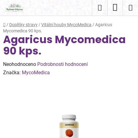
Přejít
Hledat
NÁKUP
na
obsah
KOŠÍK
Domů
/
Doplňky stravy
/
Vitální houby MycoMedica
/
Agaricus
Mycomedica 90 kps.
Agaricus Mycomedica
90 kps.
Průměrné
Neohodnoceno
Podrobnosti hodnocení
hodnocení
Značka:
MycoMedica
produktu
je
0,0
z
5
hvězdiček.