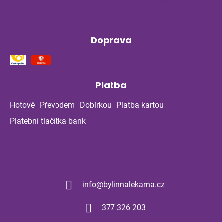
Doprava
Platba
Hotově
Převodem
Dobírkou
Platba kartou
Platební tlačítka bank
Kontakt
info
@
bylinnalekarna.cz
377 326 203