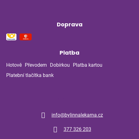
Doprava
Platba
Hotově
Převodem
Dobírkou
Platba kartou
Platební tlačítka bank
Kontakt
info
@
bylinnalekarna.cz
377 326 203