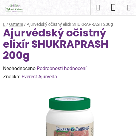
Přejít
Hledat
NÁKUP
na
obsah
KOŠÍK
Domů
/
Ostatní
/
Ajurvédský očistný elixír SHUKRAPRASH 200g
Ajurvédský očistný
elixír SHUKRAPRASH
200g
Průměrné
Neohodnoceno
Podrobnosti hodnocení
hodnocení
Značka:
Everest Ajurveda
produktu
je
0,0
z
5
hvězdiček.