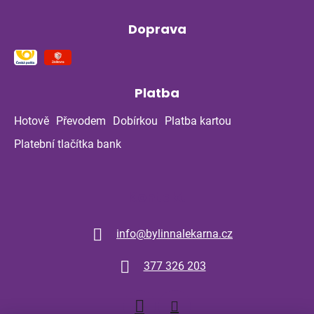
Doprava
Platba
Hotově
Převodem
Dobírkou
Platba kartou
Platební tlačítka bank
Kontakt
info
@
bylinnalekarna.cz
377 326 203