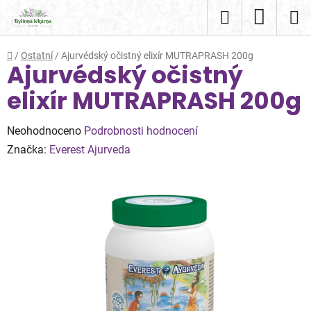
Přejít
Hledat
NÁKUP
na
obsah
KOŠÍK
Domů
/
Ostatní
/
Ajurvédský očistný elixír MUTRAPRASH 200g
Ajurvédský očistný
elixír MUTRAPRASH 200g
Průměrné
Neohodnoceno
Podrobnosti hodnocení
hodnocení
Značka:
Everest Ajurveda
produktu
je
0,0
z
5
hvězdiček.